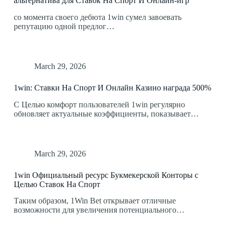
альтернатива для Ставок На Спорт И Онлайн-игр
со момента своего дебюта 1win сумел завоевать
репутацию одной предлог…
March 29, 2026
1win: Ставки На Cпорт И Онлайн Казино награда 500%
С Целью комфорт пользователей 1win регулярно
обновляет актуальные коэффициенты, показывает…
March 29, 2026
1win Официальный ресурс Букмекерской Конторы с
Целью Ставок На Спорт
Таким образом, 1Win Bet открывает отличные
возможности для увеличения потенциального…