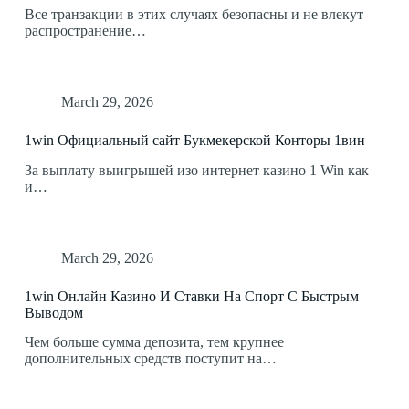
Все транзакции в этих случаях безопасны и не влекут
распространение…
March 29, 2026
1win Официальный сайт Букмекерской Конторы 1вин
За выплату выигрышей изо интернет казино 1 Win как
и…
March 29, 2026
1win Онлайн Казино И Ставки На Спорт С Быстрым
Выводом
Чем больше сумма депозита, тем крупнее
дополнительных средств поступит на…