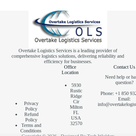
Overtake Logistics Services is a leading provider of
comprehensive logistics solutions, delivering reliability and
efficiency for businesses.
Office
Contact Us
Location
Need help or ha
question?
5930
Rustic
Phone: +1 850 93
Ridge
Email:
Cir
Privacy
info@overtakelogis
Milton
Policy
FL
Refund
USA
Policy
32570
Terms and
Conditions