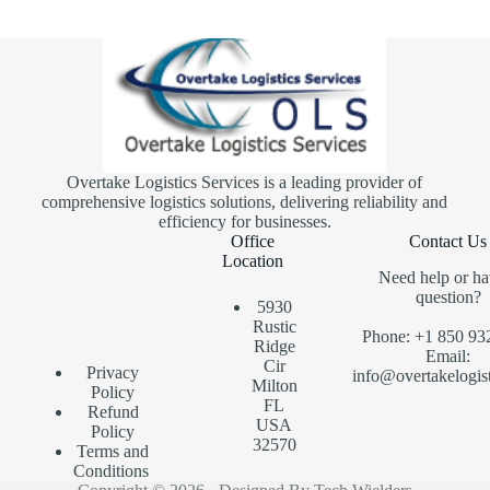
Overtake Logistics Services is a leading provider of
comprehensive logistics solutions, delivering reliability and
efficiency for businesses.
Office
Contact Us
Location
Need help or ha
question?
5930
Rustic
Phone: +1 850 93
Ridge
Email:
Cir
Privacy
info@overtakelogis
Milton
Policy
FL
Refund
USA
Policy
32570
Terms and
Conditions