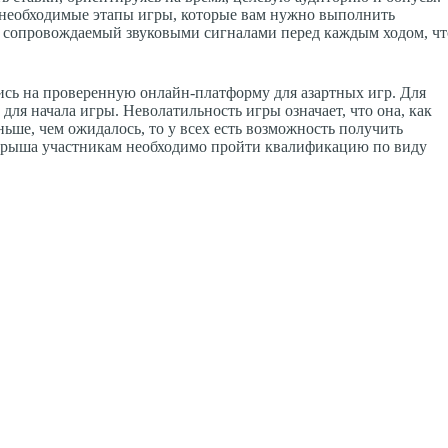
т необходимые этапы игры, которые вам нужно выполнить
, сопровождаемый звуковыми сигналами перед каждым ходом, чт
шись на проверенную онлайн-платформу для азартных игр. Для
для начала игры. Неволатильность игры означает, что она, как
ньше, чем ожидалось, то у всех есть возможность получить
грыша участникам необходимо пройти квалификацию по виду