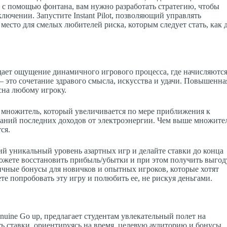
с помощью фонтана, вам нужно разработать стратегию, чтобы
ючении. Запустите Instant Pilot, позволяющий управлять
место для смелых любителей риска, которым следует стать, как 
оздает ощущение динамичного игрового процесса, где начисляютс
это сочетание здравого смысла, искусства и удачи. Повышенна
есна любому игроку.
я множитель, который увеличивается по мере приближения к
ований последних доходов от электроэнергии. Чем выше множите
ся.
ий уникальный уровень азартных игр и делайте ставки до конца
можете восстановить прибыль/убытки и при этом получить выгод
ичные бонусы для новичков и опытных игроков, которые хотят
те попробовать эту игру и полюбить ее, не рискуя деньгами.
nuine Go up, предлагает студентам увлекательный полет на
ть ставки, ориентируясь на время, целевую аудиторию и бонусы.