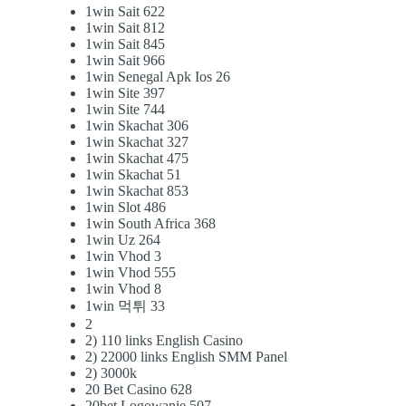
1win Sait 622
1win Sait 812
1win Sait 845
1win Sait 966
1win Senegal Apk Ios 26
1win Site 397
1win Site 744
1win Skachat 306
1win Skachat 327
1win Skachat 475
1win Skachat 51
1win Skachat 853
1win Slot 486
1win South Africa 368
1win Uz 264
1win Vhod 3
1win Vhod 555
1win Vhod 8
1win 먹튀 33
2
2) 110 links English Casino
2) 22000 links English SMM Panel
2) 3000k
20 Bet Casino 628
20bet Logowanie 507