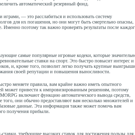
величить автоматический резервный фонд.
и играми, — это расслабиться и использовать систему
олгов для их погашения, но они могут быть смертельно опасны,
е. Именно поэтому так важно проверять результаты после каждо
ьзующие самые популярные игровые кодеки, которые значительн
евновательные ставки на спорт. Это быстро повысит интерес и
иков, и, кроме того, позволит легко получать крупные выигрыши
ржания своей репутации и повышения выносливости.
быстро меняете правила, вам крайне важно иметь опытного
ей может привести к импровизированным решениям, поэтому
MMORPG включают функцию автоматического вывода средств,
е того, они обычно предоставляют вам несколько множителей и
базовые данные. Эта информация также может помочь вам
ого получения прибыли.
-ставки, требующие высоких ставок для достижения пользы для