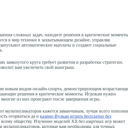
решения сложных задач, находите решения в критические момент
тся в мир техники в захватывающем дизайне, управляя
и запускают автоматические выплаты и создают социальные
в.
х замкнутого круга требует развития и разработки стратегии.
позволит вам увеличить свой выигрыш.
ным новым видом онлайн-спорта, демонстрирующим возрастающ
решающие решения в критические моменты. Игрокам нужно
 и многие из них проиграют после завершения игры.
от мультипликаторов кажется заманчивым, лучше всего пополни
ость оторваться да и
казино Вулкан играть бесплатно без
всему обществу. Изучение моделей XII без азартных игр может
ти мультипликаторов, которые вам необходимы для точных