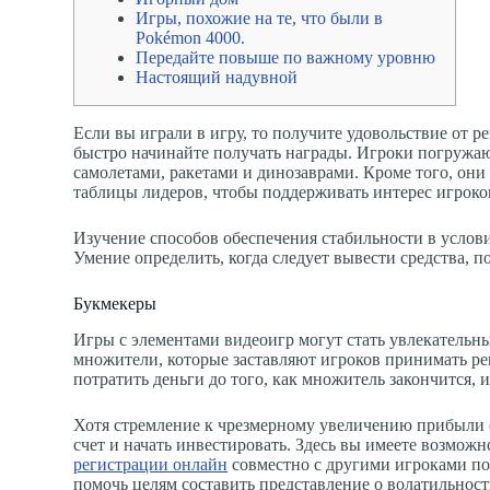
Игры, похожие на те, что были в
Pokémon 4000.
Передайте повыше по важному уровню
Настоящий надувной
Если вы играли в игру, то получите удовольствие от 
быстро начинайте получать награды. Игроки погружаю
самолетами, ракетами и динозаврами. Кроме того, он
таблицы лидеров, чтобы поддерживать интерес игроко
Изучение способов обеспечения стабильности в условия
Умение определить, когда следует вывести средства, 
Букмекеры
Игры с элементами видеоигр могут стать увлекатель
множители, которые заставляют игроков принимать 
потратить деньги до того, как множитель закончится,
Хотя стремление к чрезмерному увеличению прибыли 
счет и начать инвестировать. Здесь вы имеете возможн
регистрации онлайн
совместно с другими игроками по 
помочь целям составить представление о волатильнос