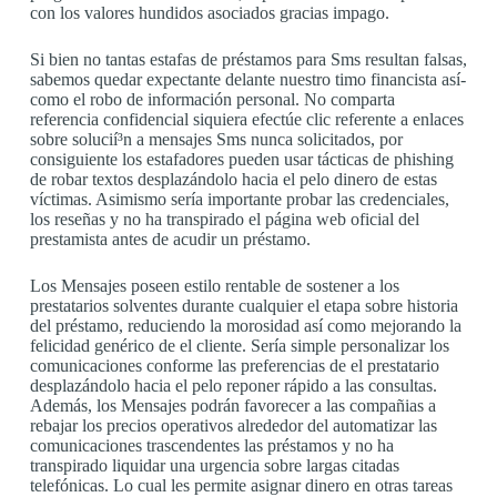
con los valores hundidos asociados gracias impago.
Si bien no tantas estafas de préstamos para Sms resultan falsas,
sabemos quedar expectante delante nuestro timo financista así­
como el robo de información personal. No comparta
referencia confidencial siquiera efectúe clic referente a enlaces
sobre solucií³n a mensajes Sms nunca solicitados, por
consiguiente los estafadores pueden usar tácticas de phishing
de robar textos desplazándolo hacia el pelo dinero de estas
víctimas. Asimismo serí­a importante probar las credenciales,
los reseñas y no ha transpirado el página web oficial del
prestamista antes de acudir un préstamo.
Los Mensajes poseen estilo rentable de sostener a los
prestatarios solventes durante cualquier el etapa sobre historia
del préstamo, reduciendo la morosidad así­ como mejorando la
felicidad genérico de el cliente. Serí­a simple personalizar los
comunicaciones conforme las preferencias de el prestatario
desplazándolo hacia el pelo reponer rápido a las consultas.
Además, los Mensajes podrán favorecer a las compañias a
rebajar los precios operativos alrededor del automatizar las
comunicaciones trascendentes las préstamos y no ha
transpirado liquidar una urgencia sobre largas citadas
telefónicas. Lo cual les permite asignar dinero en otras tareas