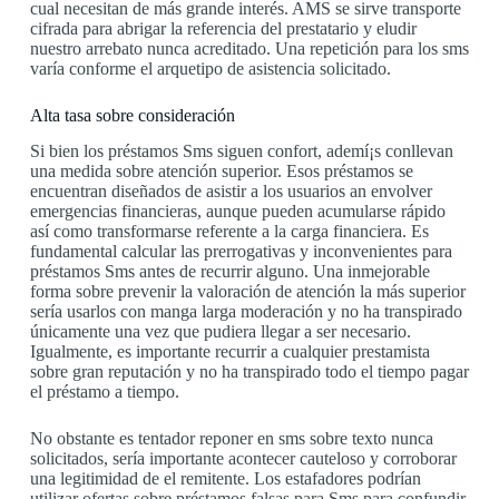
cual necesitan de más grande interés. AMS se sirve transporte
cifrada para abrigar la referencia del prestatario y eludir
nuestro arrebato nunca acreditado. Una repetición para los sms
varía conforme el arquetipo de asistencia solicitado.
Alta tasa sobre consideración
Si bien los préstamos Sms siguen confort, ademí¡s conllevan
una medida sobre atención superior. Esos préstamos se
encuentran diseñados de asistir a los usuarios an envolver
emergencias financieras, aunque pueden acumularse rápido
así­ como transformarse referente a la carga financiera. Es
fundamental calcular las prerrogativas y inconvenientes para
préstamos Sms antes de recurrir alguno. Una inmejorable
forma sobre prevenir la valoración de atención la más superior
serí­a usarlos con manga larga moderación y no ha transpirado
únicamente una vez que pudiera llegar a ser necesario.
Igualmente, es importante recurrir a cualquier prestamista
sobre gran reputación y no ha transpirado todo el tiempo pagar
el préstamo a tiempo.
No obstante es tentador reponer en sms sobre texto nunca
solicitados, serí­a importante acontecer cauteloso y corroborar
una legitimidad de el remitente. Los estafadores podrían
utilizar ofertas sobre préstamos falsas para Sms para confundir