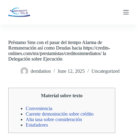
S
k
i
p
t
o
c
Préstamo Sms con el pasar del tiempo Alarma de
o
Remuneración así­ como Deudas hacia https://credits-
n
onlines.com/mx/prestamistas/creditosinmediatos/ la
t
Delegación sobre Ejecución
e
n
demilation
June 12, 2025
Uncategorized
t
Material sobre texto
Conveniencia
Carente demostración sobre crédito
Alta tasa sobre consideración
Estafadores