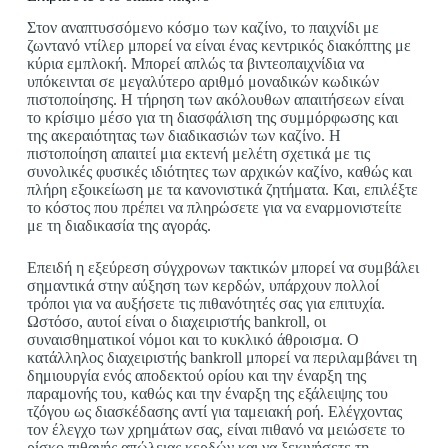
Στον αναπτυσσόμενο κόσμο των καζίνο, το παιχνίδι με
ζωντανό ντίλερ μπορεί να είναι ένας κεντρικός διακόπτης με
κύρια εμπλοκή. Μπορεί απλώς τα βιντεοπαιχνίδια να
υπόκεινται σε μεγαλύτερο αριθμό μοναδικών κωδικών
πιστοποίησης. Η τήρηση των ακόλουθων απαιτήσεων είναι
το κρίσιμο μέσο για τη διασφάλιση της συμμόρφωσης και
της ακεραιότητας των διαδικασιών των καζίνο. Η
πιστοποίηση απαιτεί μια εκτενή μελέτη σχετικά με τις
συνολικές φυσικές ιδιότητες των αρχικών καζίνο, καθώς και
πλήρη εξοικείωση με τα κανονιστικά ζητήματα. Και, επιλέξτε
το κόστος που πρέπει να πληρώσετε για να εναρμονιστείτε
με τη διαδικασία της αγοράς.
Επειδή η εξεύρεση σύγχρονων τακτικών μπορεί να συμβάλει
σημαντικά στην αύξηση των κερδών, υπάρχουν πολλοί
τρόποι για να αυξήσετε τις πιθανότητές σας για επιτυχία.
Ωστόσο, αυτοί είναι ο διαχειριστής bankroll, οι
συναισθηματικοί νόμοι και το κυκλικό άθροισμα. Ο
κατάλληλος διαχειριστής bankroll μπορεί να περιλαμβάνει τη
δημιουργία ενός αποδεκτού ορίου και την έναρξη της
παραμονής του, καθώς και την έναρξη της εξάλειψης του
τζόγου ως διασκέδασης αντί για ταμειακή ροή. Ελέγχοντας
τον έλεγχο των χρημάτων σας, είναι πιθανό να μειώσετε το
ρίσκο πιθανής απώλειας κερδών και να ξεκινήσετε τη