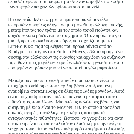
περισσότερα από τα απαραίτητα σε έναν απρόβλεπτο κόσμο
των τυχερών παιχνιδιών βρίσκονται στο παιχνίδι.
Η τελευταία βελτίωση με τα πρωτοποριακά μοντέλα
ιστορικών συνήθως οδηγεί σε μια μοναδική αλλαγή εποχής,
μετατρέποντας τον τρόπο με τον οποίο τοποθετούνται και
αρχίζουν να κερδίζονται τα στοιχήματα. Όταν πρόκειται για
μια εξαιρετική ανάλυση σε εύρος που σχετίζεται με το
EliteRolls και τις προβλέψεις που προωθούνται από το
Bradypus tridactylus στο Fortuna Moves, εδώ τα προηγμένα
συστήματα εξαλείφουν τις εικασίες και αρχίζουν να αυξάνουν
τις πιθανότητες μεγάλων κερδών. Ωστόσο, η γνώση των πιο
προηγμένων τρόπων μπορεί να απαιτεί μεγάλη αφοσίωση.
Μεταξύ των πιο αποτελεσματικών διαδικασιών είναι τα
στοιχήματα arbitrage, που περιλαμβάνουν αυξανόμενη
ανακρίβεια αποταμίευσης σε όλες τις ομάδες μονάδων. Αυτό
είναι πιο χρήσιμο όταν παίζετε παιχνίδια με κάρτες όταν οι
πιθανότητες ποικίλλουν. Μια από τις καλύτερες βάσεις για
αυτήν τη μέθοδο είναι το Mostbet BD, το οποίο προσφέρει
αρκετές αγορές συναλλαγών με κάρτες και αρκετά
ανταγωνιστικές πιθανότητες. Ωστόσο, να γνωρίζετε ότι αυτή
η τακτική είναι ως επί το πλείστον ελαστική, με την ανάγκη
να χρησιμοποιείτε αποκλειστικά μικρά στοιχήματα ολιστικής