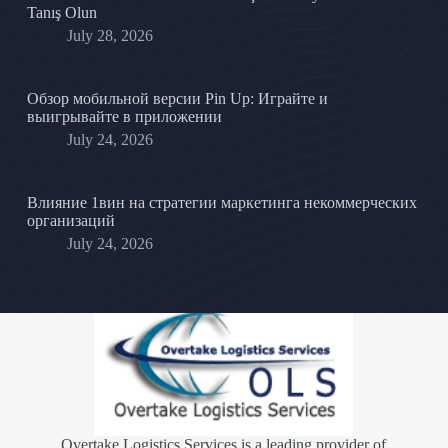
Tanış Olun
July 28, 2026
Обзор мобильной версии Pin Up: Играйте и
выигрывайте в приложении
July 24, 2026
Влияние 1вин на стратегии маркетинга некоммерческих
организаций
July 24, 2026
Overtake Logistics Services is a leading provider of