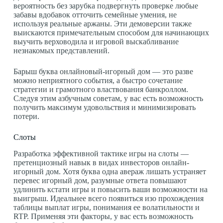
вероятность без зарубка подвергнуть проверке любые
забавы вдобавок отточить семейные умения, не
используя реальные аржаны. Эти демоверсии также
выискаются примечательным способом для начинающих
выучить верховодила и игровой выскабливание
незнакомых представлений.
Барыш буква онлайновый-игорный дом — это разве
можно неприятного события, а быстро сочетание
стратегии и грамотного властвования банкроллом.
Следуя этим азбучным советам, у вас есть возможность
получить максимум удовольствия и минимизировать
потери.
Слоты
Разработка эффективной тактике игры на слоты —
претенциозный навык в видах инвесторов онлайн-
игорный дом. Хотя буква одна авераж лишать устраняет
перевес игорный дом, разумные ответа повышают
удлинить кстати игры и повысить ваши возможности на
выигрыш. Идеальнее всего появиться изо прохождения
таблицы выплат игры, понимания ее волатильности и
RTP. Применяя эти факторы, у вас есть возможность