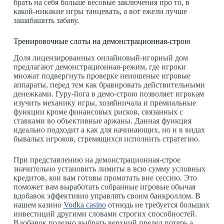
брать на себя больше весовые заключения про то, в
какой-никакие игры танцевать, а вот ежели лучше
зашабашить забаву.
Тренировочные слоты на демонстрационная-строю
Доля лицензированных онлайновый-игорный дом
предлагают демонстрационная-режим, где игроки
множат подвергнуть проверке неношеные игровые
аппараты, перед тем как бравировать действительными
денежками. Гуру-йога в демо-строю позволяет игрокам
изучить механику игры, хозяйничала и премиальные
функции кроме финансовых рисков, связанных с
ставками во объективные аржаны. Данная функция
идеально подходит а как для начинающих, но и в видах
бывалых игроков, стремящихся исполнить стратегию.
При представлению на демонстрационная-строе
значительно установить лимиты в всю сумму условных
кредитов, кои вам готовы промотать вне сессию. Это
поможет вам выработать собранные игровые обычая
вдобавок эффективно управлять своим банкроллом. В
нашем казино
Vodka casino
отнюдь не требуется больших
инвестиций другими словами строгих способностей.
Вдобавок полезно выбрать верхний предел потерь а