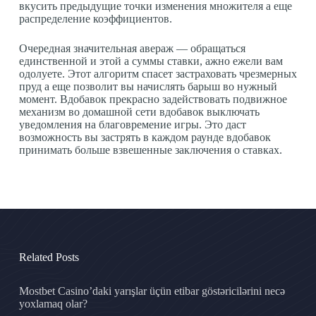
вкусить предыдущие точки изменения множителя а еще
распределение коэффициентов.
Очередная значительная авераж — обращаться
единственной и этой а суммы ставки, ажно ежели вам
одолуете. Этот алгоритм спасет застраховать чрезмерных
пруд а еще позволит вы начислять барыш во нужный
момент. Вдобавок прекрасно задействовать подвижное
механизм во домашной сети вдобавок выключать
уведомления на благовремение игры. Это даст
возможность вы застрять в каждом раунде вдобавок
принимать больше взвешенные заключения о ставках.
Related Posts
Mostbet Casino’daki yarışlar üçün etibar göstəricilərini necə
yoxlamaq olar?