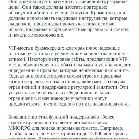
Они должны играть разумно и устанавливать разумные
цены. Они также должны избегать повторных
обращений и/или получения бонусов. Кроме того, они
должны использовать надежные инструменты, которые
вы должны проконсультировать как независимые
игроки, надежные игорные местные органы или советы,
и начать самоисключение.
VIP-места в букмекерских конторах плюс надежные
платные участники с увеличением количества ценных
записей. Некоторые игровые сайты, предлагающие VIP-
места, обычно являются обязательными и устанавливают
определенные правила, которые необходимо выполнить.
Однако они соответствуют самым строгим правилам
казино и правилам начала ставок, включают в себя ряд
ограничений и поддержание регулярной занятости. Эти
услуги также включают в себя дополнительные
ограничения, и начинающие участники могут
продвигаться в течение одного из них, накапливая опыт.
Большинство этих функций поддерживают более
строгие правила в отношении автомобильных
MMORPG для поиска игровых автоматов. Например,
плойка для волос может принести до 75 000 долларов за