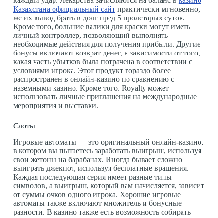
каждый удар. Лекарства зачисляются на баланс в
казино
Казахстана официальный сайт
практически мгновенно,
же их вывод брать в долг пред 5 пролетарых суток.
Кроме того, большие валики для краски могут иметь
личный контроллер, позволяющий выполнять
необходимые действия для получения прибыли. Другие
бонусы включают возврат денег, в зависимости от того,
какая часть убытков была потрачена в соответствии с
условиями игрока. Этот продукт гораздо более
распространен в онлайн-казино по сравнению с
наземными казино. Кроме того, Royalty может
использовать личные приглашения на международные
мероприятия и выставки.
Слоты
Игровые автоматы — это оригинальный онлайн-казино,
в котором вы пытаетесь заработать выигрыш, используя
свои жетоны на барабанах. Иногда бывает сложно
выиграть джекпот, используя бесплатные вращения.
Каждая последующая серия имеет разные типы
символов, а выигрыш, который вам начисляется, зависит
от суммы очков одного игрока. Хорошие игровые
автоматы также включают множитель и бонусные
разности. В казино также есть возможность собирать