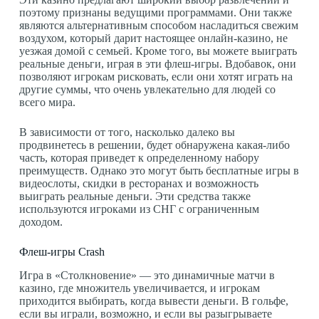
поэтому признаны ведущими программами. Они также
являются альтернативным способом насладиться свежим
воздухом, который дарит настоящее онлайн-казино, не
уезжая домой с семьей. Кроме того, вы можете выиграть
реальные деньги, играя в эти флеш-игры. Вдобавок, они
позволяют игрокам рисковать, если они хотят играть на
другие суммы, что очень увлекательно для людей со
всего мира.
В зависимости от того, насколько далеко вы
продвинетесь в решении, будет обнаружена какая-либо
часть, которая приведет к определенному набору
преимуществ. Однако это могут быть бесплатные игры в
видеослоты, скидки в ресторанах и возможность
выиграть реальные деньги. Эти средства также
используются игроками из СНГ с ограниченным
доходом.
Флеш-игры Crash
Игра в «Столкновение» — это динамичные матчи в
казино, где множитель увеличивается, и игрокам
приходится выбирать, когда вывести деньги. В гольфе,
если вы играли, возможно, и если вы разыгрываете