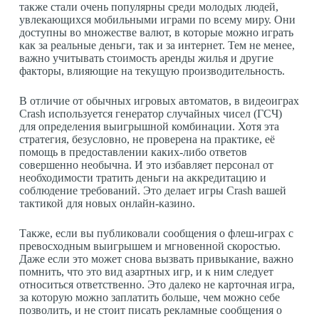
также стали очень популярны среди молодых людей,
увлекающихся мобильными играми по всему миру. Они
доступны во множестве валют, в которые можно играть
как за реальные деньги, так и за интернет. Тем не менее,
важно учитывать стоимость аренды жилья и другие
факторы, влияющие на текущую производительность.
В отличие от обычных игровых автоматов, в видеоиграх
Crash используется генератор случайных чисел (ГСЧ)
для определения выигрышной комбинации. Хотя эта
стратегия, безусловно, не проверена на практике, её
помощь в предоставлении каких-либо ответов
совершенно необычна. И это избавляет персонал от
необходимости тратить деньги на аккредитацию и
соблюдение требований. Это делает игры Crash вашей
тактикой для новых онлайн-казино.
Также, если вы публиковали сообщения о флеш-играх с
превосходным выигрышем и мгновенной скоростью.
Даже если это может снова вызвать привыкание, важно
помнить, что это вид азартных игр, и к ним следует
относиться ответственно. Это далеко не карточная игра,
за которую можно заплатить больше, чем можно себе
позволить, и не стоит писать рекламные сообщения о