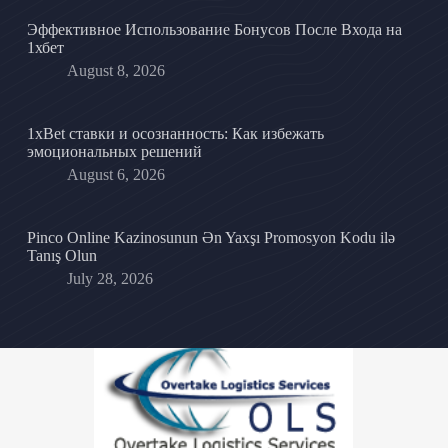
Эффективное Использование Бонусов После Входа на
1хбет
August 8, 2026
1xBet ставки и осознанность: Как избежать
эмоциональных решений
August 6, 2026
Pinco Online Kazinosunun Ən Yaxşı Promosyon Kodu ilə
Tanış Olun
July 28, 2026