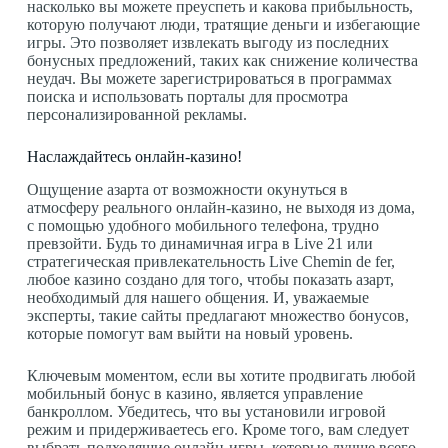
насколько вы можете преуспеть и какова прибыльность,
которую получают люди, тратящие деньги и избегающие
игры. Это позволяет извлекать выгоду из последних
бонусных предложений, таких как снижение количества
неудач. Вы можете зарегистрироваться в программах
поиска и использовать порталы для просмотра
персонализированной рекламы.
Наслаждайтесь онлайн-казино!
Ощущение азарта от возможности окунуться в
атмосферу реального онлайн-казино, не выходя из дома,
с помощью удобного мобильного телефона, трудно
превзойти. Будь то динамичная игра в Live 21 или
стратегическая привлекательность Live Chemin de fer,
любое казино создано для того, чтобы показать азарт,
необходимый для нашего общения. И, уважаемые
эксперты, такие сайты предлагают множество бонусов,
которые помогут вам выйти на новый уровень.
Ключевым моментом, если вы хотите продвигать любой
мобильный бонус в казино, является управление
банкроллом. Убедитесь, что вы установили игровой
режим и придерживаетесь его. Кроме того, вам следует
выбрать подходящие онлайн-игры, которые лучше всего