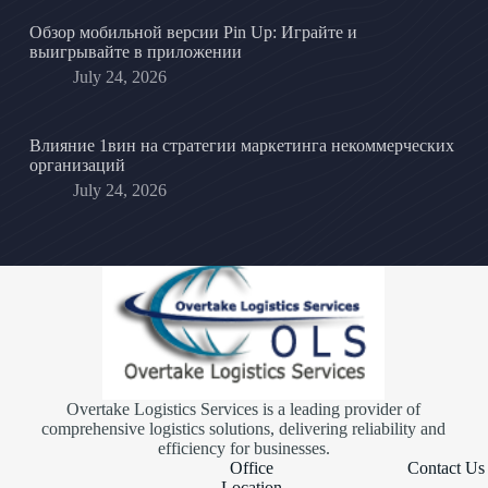
Обзор мобильной версии Pin Up: Играйте и
выигрывайте в приложении
July 24, 2026
Влияние 1вин на стратегии маркетинга некоммерческих
организаций
July 24, 2026
Overtake Logistics Services is a leading provider of
comprehensive logistics solutions, delivering reliability and
efficiency for businesses.
Office
Contact Us
Location