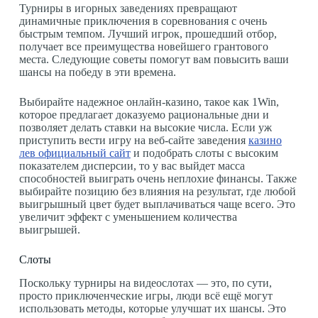
Турниры в игорных заведениях превращают
динамичные приключения в соревнования с очень
быстрым темпом. Лучший игрок, прошедший отбор,
получает все преимущества новейшего грантового
места. Следующие советы помогут вам повысить ваши
шансы на победу в эти времена.
Выбирайте надежное онлайн-казино, такое как 1Win,
которое предлагает доказуемо рациональные дни и
позволяет делать ставки на высокие числа.
Если уж
приступить вести игру на веб-сайте заведения
казино
лев официальный сайт
и подобрать слоты с высоким
показателем дисперсии, то у вас выйдет масса
способностей выиграть очень неплохие финансы. Также
выбирайте позицию без влияния на результат, где любой
выигрышный цвет будет выплачиваться чаще всего. Это
увеличит эффект с уменьшением количества
выигрышей.
Слоты
Поскольку турниры на видеослотах — это, по сути,
просто приключенческие игры, люди всё ещё могут
использовать методы, которые улучшат их шансы. Это