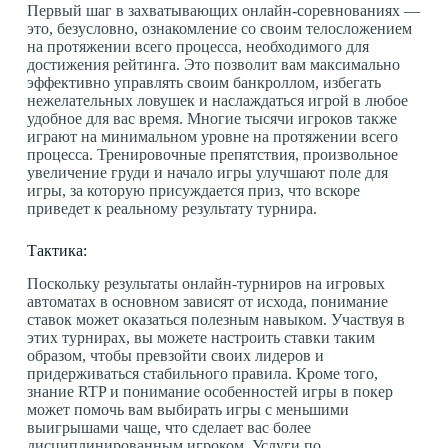
Первый шаг в захватывающих онлайн-соревнованиях —
это, безусловно, ознакомление со своим телосложением
на протяжении всего процесса, необходимого для
достижения рейтинга. Это позволит вам максимально
эффективно управлять своим банкроллом, избегать
нежелательных ловушек и наслаждаться игрой в любое
удобное для вас время. Многие тысячи игроков также
играют на минимальном уровне на протяжении всего
процесса. Тренировочные препятствия, произвольное
увеличение груди и начало игры улучшают поле для
игры, за которую присуждается приз, что вскоре
приведет к реальному результату турнира.
Тактика:
Поскольку результаты онлайн-турниров на игровых
автоматах в основном зависят от исхода, понимание
ставок может оказаться полезным навыком. Участвуя в
этих турнирах, вы можете настроить ставки таким
образом, чтобы превзойти своих лидеров и
придерживаться стабильного правила. Кроме того,
знание RTP и понимание особенностей игры в покер
может помочь вам выбирать игры с меньшими
выигрышами чаще, что сделает вас более
дисциплинированным игроком. Услуги по