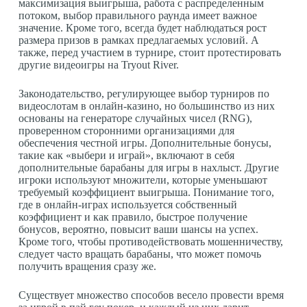
максимизация выигрыша, работа с распределенным
потоком, выбор правильного раунда имеет важное
значение. Кроме того, всегда будет наблюдаться рост
размера призов в рамках предлагаемых условий. А
также, перед участием в турнире, стоит протестировать
другие видеоигры на Tryout River.
Законодательство, регулирующее выбор турниров по
видеослотам в онлайн-казино, но большинство из них
основаны на генераторе случайных чисел (RNG),
проверенном сторонними организациями для
обеспечения честной игры. Дополнительные бонусы,
такие как «выбери и играй», включают в себя
дополнительные барабаны для игры в нахлыст. Другие
игроки используют множители, которые уменьшают
требуемый коэффициент выигрыша. Понимание того,
где в онлайн-играх используется собственный
коэффициент и как правило, быстрое получение
бонусов, вероятно, повысит ваши шансы на успех.
Кроме того, чтобы противодействовать мошенничеству,
следует часто вращать барабаны, что может помочь
получить вращения сразу же.
Существует множество способов весело провести время