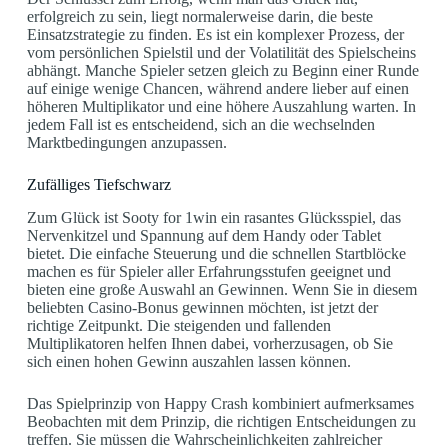
erfolgreich zu sein, liegt normalerweise darin, die beste
Einsatzstrategie zu finden. Es ist ein komplexer Prozess, der
vom persönlichen Spielstil und der Volatilität des Spielscheins
abhängt. Manche Spieler setzen gleich zu Beginn einer Runde
auf einige wenige Chancen, während andere lieber auf einen
höheren Multiplikator und eine höhere Auszahlung warten. In
jedem Fall ist es entscheidend, sich an die wechselnden
Marktbedingungen anzupassen.
Zufälliges Tiefschwarz
Zum Glück ist Sooty for 1win ein rasantes Glücksspiel, das
Nervenkitzel und Spannung auf dem Handy oder Tablet
bietet. Die einfache Steuerung und die schnellen Startblöcke
machen es für Spieler aller Erfahrungsstufen geeignet und
bieten eine große Auswahl an Gewinnen. Wenn Sie in diesem
beliebten Casino-Bonus gewinnen möchten, ist jetzt der
richtige Zeitpunkt. Die steigenden und fallenden
Multiplikatoren helfen Ihnen dabei, vorherzusagen, ob Sie
sich einen hohen Gewinn auszahlen lassen können.
Das Spielprinzip von Happy Crash kombiniert aufmerksames
Beobachten mit dem Prinzip, die richtigen Entscheidungen zu
treffen. Sie müssen die Wahrscheinlichkeiten zahlreicher