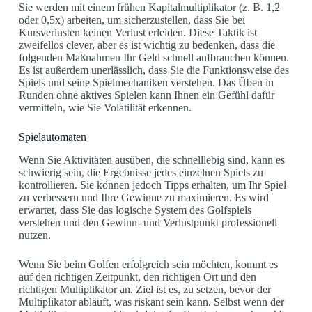
Sie werden mit einem frühen Kapitalmultiplikator (z. B. 1,2
oder 0,5x) arbeiten, um sicherzustellen, dass Sie bei
Kursverlusten keinen Verlust erleiden. Diese Taktik ist
zweifellos clever, aber es ist wichtig zu bedenken, dass die
folgenden Maßnahmen Ihr Geld schnell aufbrauchen können.
Es ist außerdem unerlässlich, dass Sie die Funktionsweise des
Spiels und seine Spielmechaniken verstehen. Das Üben in
Runden ohne aktives Spielen kann Ihnen ein Gefühl dafür
vermitteln, wie Sie Volatilität erkennen.
Spielautomaten
Wenn Sie Aktivitäten ausüben, die schnelllebig sind, kann es
schwierig sein, die Ergebnisse jedes einzelnen Spiels zu
kontrollieren. Sie können jedoch Tipps erhalten, um Ihr Spiel
zu verbessern und Ihre Gewinne zu maximieren. Es wird
erwartet, dass Sie das logische System des Golfspiels
verstehen und den Gewinn- und Verlustpunkt professionell
nutzen.
Wenn Sie beim Golfen erfolgreich sein möchten, kommt es
auf den richtigen Zeitpunkt, den richtigen Ort und den
richtigen Multiplikator an. Ziel ist es, zu setzen, bevor der
Multiplikator abläuft, was riskant sein kann. Selbst wenn der