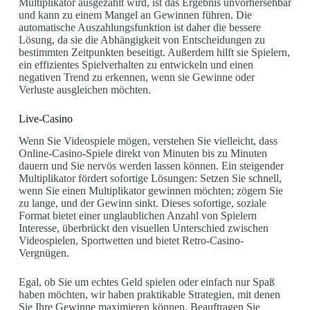
Multiplikator ausgezahlt wird, ist das Ergebnis unvorhersehbar
und kann zu einem Mangel an Gewinnen führen. Die
automatische Auszahlungsfunktion ist daher die bessere
Lösung, da sie die Abhängigkeit von Entscheidungen zu
bestimmten Zeitpunkten beseitigt. Außerdem hilft sie Spielern,
ein effizientes Spielverhalten zu entwickeln und einen
negativen Trend zu erkennen, wenn sie Gewinne oder
Verluste ausgleichen möchten.
Live-Casino
Wenn Sie Videospiele mögen, verstehen Sie vielleicht, dass
Online-Casino-Spiele direkt von Minuten bis zu Minuten
dauern und Sie nervös werden lassen können. Ein steigender
Multiplikator fördert sofortige Lösungen: Setzen Sie schnell,
wenn Sie einen Multiplikator gewinnen möchten; zögern Sie
zu lange, und der Gewinn sinkt. Dieses sofortige, soziale
Format bietet einer unglaublichen Anzahl von Spielern
Interesse, überbrückt den visuellen Unterschied zwischen
Videospielen, Sportwetten und bietet Retro-Casino-
Vergnügen.
Egal, ob Sie um echtes Geld spielen oder einfach nur Spaß
haben möchten, wir haben praktikable Strategien, mit denen
Sie Ihre Gewinne maximieren können. Beauftragen Sie