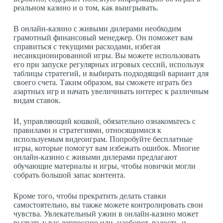
реальном казино и о том, как выигрывать.
В онлайн-казино с живыми дилерами необходим
грамотный финансовый менеджер. Он поможет вам
справиться с текущими расходами, избегая
несанкционированной игры. Вы можете использовать
его при запуске регулярных игровых сессий, используя
таблицы стратегий, и выбирать подходящий вариант для
своего счета. Таким образом, вы сможете играть без
азартных игр и начать увеличивать интерес к различным
видам ставок.
И, управляющий кошкой, обязательно ознакомьтесь с
правилами и стратегиями, относящимися к
используемым видеоиграм. Попробуйте бесплатные
игры, которые помогут вам избежать ошибок. Многие
онлайн-казино с живыми дилерами предлагают
обучающие материалы и игры, чтобы новички могли
собрать большой запас контента.
Кроме того, чтобы прекратить делать ставки
самостоятельно, вы также можете контролировать свои
чувства. Увлекательный ужин в онлайн-казино может
вызвать у вас депрессию или, наоборот, радость, и