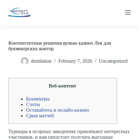
S
k
i
p
t
o
c
Контингентные решения вулкан казино Лев для
o
букмекерских контор
n
t
demilation
February 7, 2026
Uncategorized
e
n
t
Веб-контент
Букмекеры
Слоты
Оставайтесь в онлайн-казино
Срыв матчей
Турниры в игорных заведениях привлекают интересных
участников, и вам предстоит получать выгодные