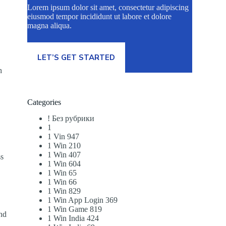
Lorem ipsum dolor sit amet, consectetur adipiscing
eiusmod tempor incididunt ut labore et dolore
magna aliqua.
LET’S GET STARTED
h
Categories
! Без рубрики
1
1 Vin 947
1 Win 210
1 Win 407
ss
1 Win 604
1 Win 65
1 Win 66
1 Win 829
1 Win App Login 369
1 Win Game 819
und
1 Win India 424