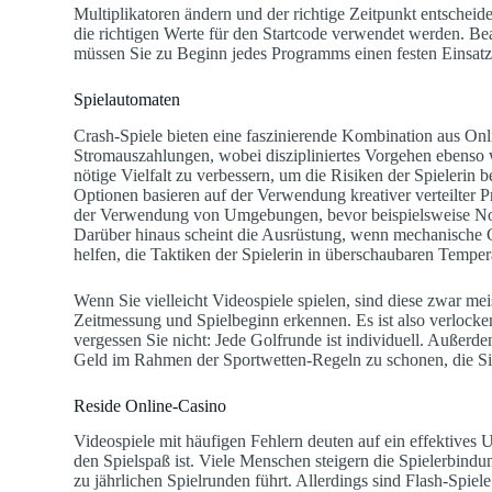
Multiplikatoren ändern und der richtige Zeitpunkt entscheide
die richtigen Werte für den Startcode verwendet werden. Be
müssen Sie zu Beginn jedes Programms einen festen Einsatz 
Spielautomaten
Crash-Spiele bieten eine faszinierende Kombination aus On
Stromauszahlungen, wobei diszipliniertes Vorgehen ebenso wi
nötige Vielfalt zu verbessern, um die Risiken der Spieler
Optionen basieren auf der Verwendung kreativer verteilter
der Verwendung von Umgebungen, bevor beispielsweise Note
Darüber hinaus scheint die Ausrüstung, wenn mechanische 
helfen, die Taktiken der Spielerin in überschaubaren Tempera
Wenn Sie vielleicht Videospiele spielen, sind diese zwar me
Zeitmessung und Spielbeginn erkennen. Es ist also verlocke
vergessen Sie nicht: Jede Golfrunde ist individuell. Außerde
Geld im Rahmen der Sportwetten-Regeln zu schonen, die Si
Reside Online-Casino
Videospiele mit häufigen Fehlern deuten auf ein effektives 
den Spielspaß ist. Viele Menschen steigern die Spielerbindu
zu jährlichen Spielrunden führt. Allerdings sind Flash-Spiele