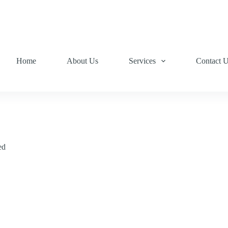
Home
About Us
Services
Contact 
ed