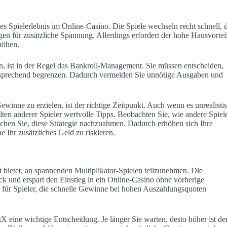
es Spielerlebnis im Online-Casino. Die Spiele wechseln recht schnell, 
gen für zusätzliche Spannung. Allerdings erfordert der hohe Hausvortei
höhen.
n, ist in der Regel das Bankroll-Management. Sie müssen entscheiden,
ntsprechend begrenzen. Dadurch vermeiden Sie unnötige Ausgaben und
winne zu erzielen, ist der richtige Zeitpunkt. Auch wenn es unrealisti
lten anderer Spieler wertvolle Tipps. Beobachten Sie, wie andere Spiel
uchen Sie, diese Strategie nachzuahmen. Dadurch erhöhen sich Ihre
 Ihr zusätzliches Geld zu riskieren.
t bietet, an spannenden Multiplikator-Spielen teilzunehmen. Die
uck und erspart den Einstieg in ein Online-Casino ohne vorherige
iv für Spieler, die schnelle Gewinne bei hohen Auszahlungsquoten
X eine wichtige Entscheidung. Je länger Sie warten, desto höher ist de