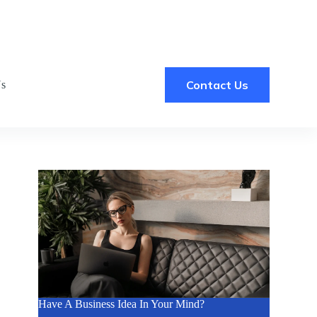
Contact Us
Us
Have A Business Idea In Your Mind?