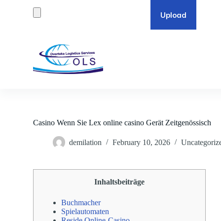
S
k
i
p
t
o
c
o
n
t
e
n
t
Casino Wenn Sie Lex online casino Gerät Zeitgenössisch
demilation
February 10, 2026
Uncategoriz
Inhaltsbeiträge
Buchmacher
Spielautomaten
Reside Online-Casino