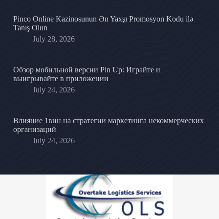
Pinco Online Kazinosunun Ən Yaxşı Promosyon Kodu ilə
Tanış Olun
July 28, 2026
Обзор мобильной версии Pin Up: Играйте и
выигрывайте в приложении
July 24, 2026
Влияние 1вин на стратегии маркетинга некоммерческих
организаций
July 24, 2026