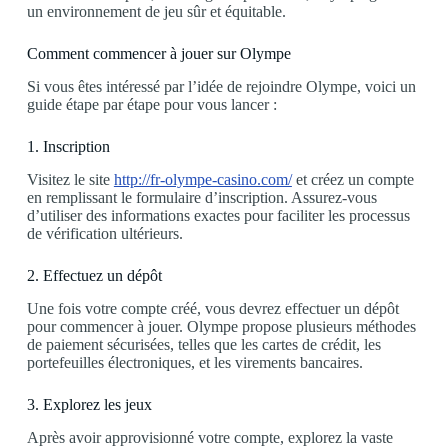
un environnement de jeu sûr et équitable.
Comment commencer à jouer sur Olympe
Si vous êtes intéressé par l’idée de rejoindre Olympe, voici un
guide étape par étape pour vous lancer :
1. Inscription
Visitez le site
http://fr-olympe-casino.com/
et créez un compte
en remplissant le formulaire d’inscription. Assurez-vous
d’utiliser des informations exactes pour faciliter les processus
de vérification ultérieurs.
2. Effectuez un dépôt
Une fois votre compte créé, vous devrez effectuer un dépôt
pour commencer à jouer. Olympe propose plusieurs méthodes
de paiement sécurisées, telles que les cartes de crédit, les
portefeuilles électroniques, et les virements bancaires.
3. Explorez les jeux
Après avoir approvisionné votre compte, explorez la vaste