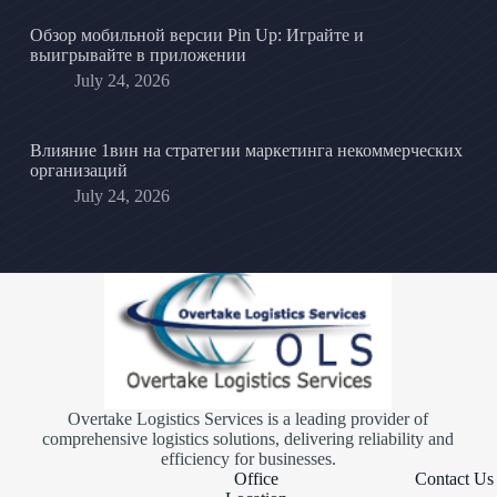
Обзор мобильной версии Pin Up: Играйте и
выигрывайте в приложении
July 24, 2026
Влияние 1вин на стратегии маркетинга некоммерческих
организаций
July 24, 2026
Overtake Logistics Services is a leading provider of
comprehensive logistics solutions, delivering reliability and
efficiency for businesses.
Office
Contact Us