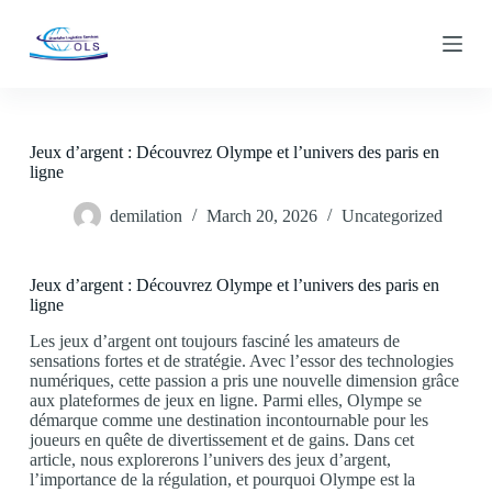
S
k
i
p
t
o
c
Jeux d’argent : Découvrez Olympe et l’univers des paris en
o
ligne
n
t
demilation
March 20, 2026
Uncategorized
e
n
t
Jeux d’argent : Découvrez Olympe et l’univers des paris en
ligne
Les jeux d’argent ont toujours fasciné les amateurs de
sensations fortes et de stratégie. Avec l’essor des technologies
numériques, cette passion a pris une nouvelle dimension grâce
aux plateformes de jeux en ligne. Parmi elles, Olympe se
démarque comme une destination incontournable pour les
joueurs en quête de divertissement et de gains. Dans cet
article, nous explorerons l’univers des jeux d’argent,
l’importance de la régulation, et pourquoi Olympe est la