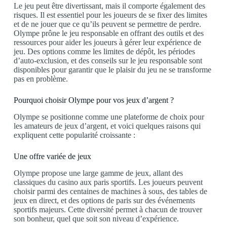
Le jeu peut être divertissant, mais il comporte également des
risques. Il est essentiel pour les joueurs de se fixer des limites
et de ne jouer que ce qu’ils peuvent se permettre de perdre.
Olympe prône le jeu responsable en offrant des outils et des
ressources pour aider les joueurs à gérer leur expérience de
jeu. Des options comme les limites de dépôt, les périodes
d’auto-exclusion, et des conseils sur le jeu responsable sont
disponibles pour garantir que le plaisir du jeu ne se transforme
pas en problème.
Pourquoi choisir Olympe pour vos jeux d’argent ?
Olympe se positionne comme une plateforme de choix pour
les amateurs de jeux d’argent, et voici quelques raisons qui
expliquent cette popularité croissante :
Une offre variée de jeux
Olympe propose une large gamme de jeux, allant des
classiques du casino aux paris sportifs. Les joueurs peuvent
choisir parmi des centaines de machines à sous, des tables de
jeux en direct, et des options de paris sur des événements
sportifs majeurs. Cette diversité permet à chacun de trouver
son bonheur, quel que soit son niveau d’expérience.