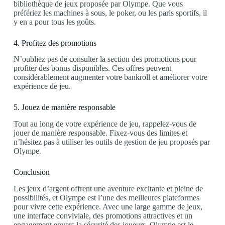
bibliothèque de jeux proposée par Olympe. Que vous
préfériez les machines à sous, le poker, ou les paris sportifs, il
y en a pour tous les goûts.
4. Profitez des promotions
N’oubliez pas de consulter la section des promotions pour
profiter des bonus disponibles. Ces offres peuvent
considérablement augmenter votre bankroll et améliorer votre
expérience de jeu.
5. Jouez de manière responsable
Tout au long de votre expérience de jeu, rappelez-vous de
jouer de manière responsable. Fixez-vous des limites et
n’hésitez pas à utiliser les outils de gestion de jeu proposés par
Olympe.
Conclusion
Les jeux d’argent offrent une aventure excitante et pleine de
possibilités, et Olympe est l’une des meilleures plateformes
pour vivre cette expérience. Avec une large gamme de jeux,
une interface conviviale, des promotions attractives et un
engagement envers la sécurité des joueurs, Olympe est le