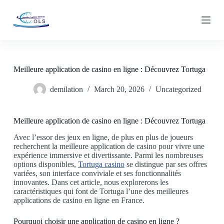
S
k
i
p
t
o
c
Meilleure application de casino en ligne : Découvrez Tortuga
o
n
demilation
March 20, 2026
Uncategorized
t
e
n
t
Meilleure application de casino en ligne : Découvrez Tortuga
Avec l’essor des jeux en ligne, de plus en plus de joueurs
recherchent la meilleure application de casino pour vivre une
expérience immersive et divertissante. Parmi les nombreuses
options disponibles,
Tortuga casino
se distingue par ses offres
variées, son interface conviviale et ses fonctionnalités
innovantes. Dans cet article, nous explorerons les
caractéristiques qui font de Tortuga l’une des meilleures
applications de casino en ligne en France.
Pourquoi choisir une application de casino en ligne ?