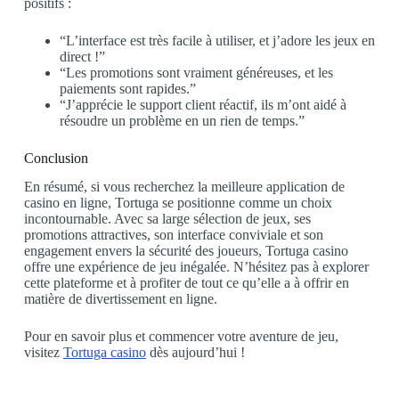
positifs :
“L’interface est très facile à utiliser, et j’adore les jeux en
direct !”
“Les promotions sont vraiment généreuses, et les
paiements sont rapides.”
“J’apprécie le support client réactif, ils m’ont aidé à
résoudre un problème en un rien de temps.”
Conclusion
En résumé, si vous recherchez la meilleure application de
casino en ligne, Tortuga se positionne comme un choix
incontournable. Avec sa large sélection de jeux, ses
promotions attractives, son interface conviviale et son
engagement envers la sécurité des joueurs, Tortuga casino
offre une expérience de jeu inégalée. N’hésitez pas à explorer
cette plateforme et à profiter de tout ce qu’elle a à offrir en
matière de divertissement en ligne.
Pour en savoir plus et commencer votre aventure de jeu,
visitez
Tortuga casino
dès aujourd’hui !