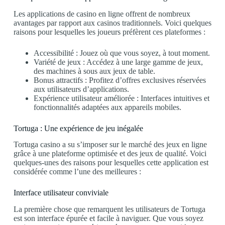
Les applications de casino en ligne offrent de nombreux
avantages par rapport aux casinos traditionnels. Voici quelques
raisons pour lesquelles les joueurs préfèrent ces plateformes :
Accessibilité : Jouez où que vous soyez, à tout moment.
Variété de jeux : Accédez à une large gamme de jeux,
des machines à sous aux jeux de table.
Bonus attractifs : Profitez d’offres exclusives réservées
aux utilisateurs d’applications.
Expérience utilisateur améliorée : Interfaces intuitives et
fonctionnalités adaptées aux appareils mobiles.
Tortuga : Une expérience de jeu inégalée
Tortuga casino a su s’imposer sur le marché des jeux en ligne
grâce à une plateforme optimisée et des jeux de qualité. Voici
quelques-unes des raisons pour lesquelles cette application est
considérée comme l’une des meilleures :
Interface utilisateur conviviale
La première chose que remarquent les utilisateurs de Tortuga
est son interface épurée et facile à naviguer. Que vous soyez