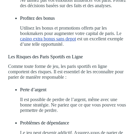
Ne laissez pas vos émotions influencer vos paris. Prenez
des décisions basées sur des faits et des analyses.
Profitez des bonus
Utilisez les bonus et promotions offerts par les
bookmakers pour augmenter votre capital de paris. Le
casino extra bonus sans depot
est un excellent exemple
d’une telle opportunité.
Les Risques des Paris Sportifs en Ligne
Comme toute forme de jeu, les paris sportifs en ligne
comportent des risques. Il est essentiel de les reconnaître pour
parier de manière responsable :
Perte d’argent
Il est possible de perdre de l’argent, même avec une
bonne stratégie. Ne pariez que ce que vous pouvez vous
permettre de perdre.
Problèmes de dépendance
Le jeu peut devenir addictif. Assurez-vous de parier de