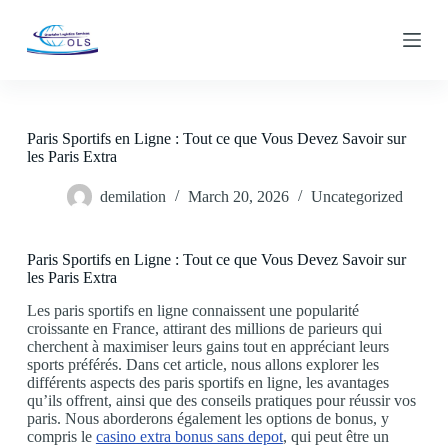
S
k
i
p
t
o
c
Paris Sportifs en Ligne : Tout ce que Vous Devez Savoir sur
o
les Paris Extra
n
t
demilation
March 20, 2026
Uncategorized
e
n
t
Paris Sportifs en Ligne : Tout ce que Vous Devez Savoir sur
les Paris Extra
Les paris sportifs en ligne connaissent une popularité
croissante en France, attirant des millions de parieurs qui
cherchent à maximiser leurs gains tout en appréciant leurs
sports préférés. Dans cet article, nous allons explorer les
différents aspects des paris sportifs en ligne, les avantages
qu’ils offrent, ainsi que des conseils pratiques pour réussir vos
paris. Nous aborderons également les options de bonus, y
compris le
casino extra bonus sans depot
, qui peut être un