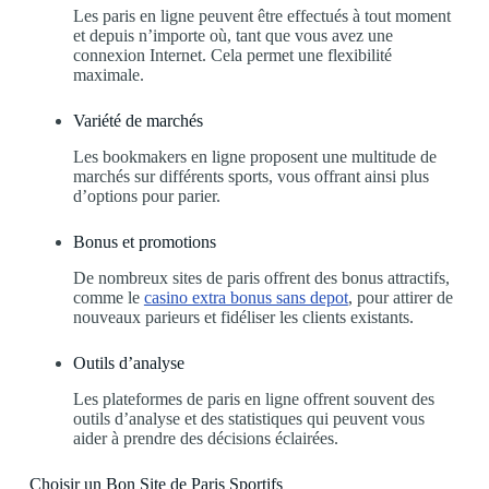
Les paris en ligne peuvent être effectués à tout moment
et depuis n’importe où, tant que vous avez une
connexion Internet. Cela permet une flexibilité
maximale.
Variété de marchés
Les bookmakers en ligne proposent une multitude de
marchés sur différents sports, vous offrant ainsi plus
d’options pour parier.
Bonus et promotions
De nombreux sites de paris offrent des bonus attractifs,
comme le
casino extra bonus sans depot
, pour attirer de
nouveaux parieurs et fidéliser les clients existants.
Outils d’analyse
Les plateformes de paris en ligne offrent souvent des
outils d’analyse et des statistiques qui peuvent vous
aider à prendre des décisions éclairées.
Choisir un Bon Site de Paris Sportifs