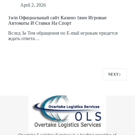
April 2, 2026
1win Официальный сайт Казино 1вин Игровые
Автоматы И Ставки На Спорт
Вслед За Тем обращения по E-mail игрокам придется
ждать ответа…
NEXT