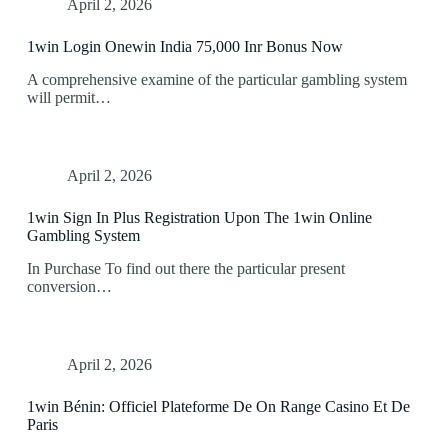
April 2, 2026
1win Login Onewin India 75,000 Inr Bonus Now
A comprehensive examine of the particular gambling system
will permit…
April 2, 2026
1win Sign In Plus Registration Upon The 1win Online
Gambling System
In Purchase To find out there the particular present
conversion…
April 2, 2026
1win Bénin: Officiel Plateforme De On Range Casino Et De
Paris