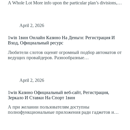
A Whole Lot More info upon the particular plan’s divisions,…
April 2, 2026
1win 1вин Онлайн Казино На Деньги: Регистрация И
Вход, Официальный ресурс
Любители слотов оценят огромный подбор автоматов от
ведущих провайдеров. Разнообразные…
April 2, 2026
1win Казино Официальный веб-сайт, Регистрация,
Зеркало И Ставки На Спорт 1вин
А при желании пользователям доступны
полнофункциональные приложения ради гаджетов и…