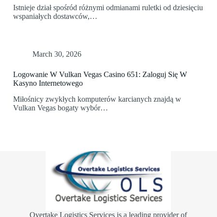
Istnieje dział spośród różnymi odmianami ruletki od dziesięciu
wspaniałych dostawców,…
March 30, 2026
Logowanie W Vulkan Vegas Casino 651: Zaloguj Się W
Kasyno Internetowego
Miłośnicy zwykłych komputerów karcianych znajdą w
Vulkan Vegas bogaty wybór…
Overtake Logistics Services is a leading provider of