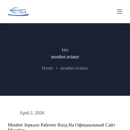
S
k
i
p
t
o
c
o
n
TAG
t
mostbet aviator
e
n
t
Home
mostbet aviator
April 2, 2026
Mostbet Зеркало Рабочее Вход На Официальный Сайт