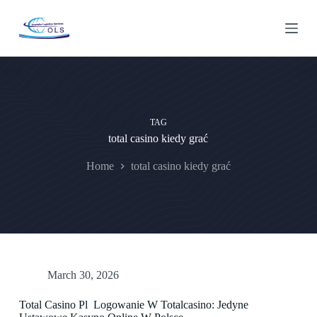
S
k
i
p
t
o
c
o
n
TAG
t
total casino kiedy grać
e
n
t
Home
total casino kiedy grać
March 30, 2026
Total Casino Pl ️ Logowanie W Totalcasino: Jedyne