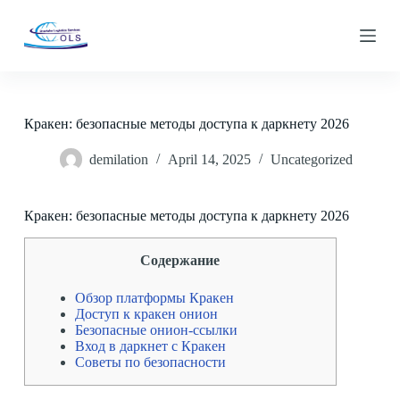
S
k
i
p
t
o
c
Кракен: безопасные методы доступа к даркнету 2026
o
n
demilation
April 14, 2025
Uncategorized
t
e
n
t
Кракен: безопасные методы доступа к даркнету 2026
Содержание
Обзор платформы Кракен
Доступ к кракен онион
Безопасные онион-ссылки
Вход в даркнет с Кракен
Советы по безопасности