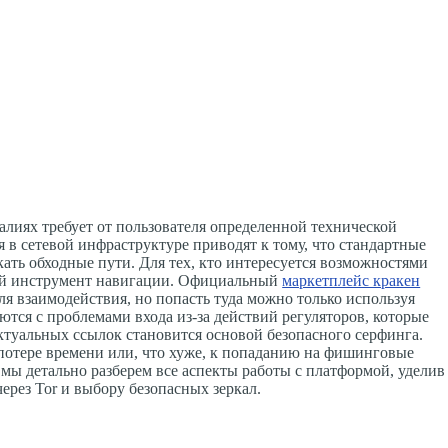
алиях требует от пользователя определенной технической
 в сетевой инфраструктуре приводят к тому, что стандартные
кать обходные пути. Для тех, кто интересуется возможностями
ный инструмент навигации. Официальный
маркетплейс кракен
я взаимодействия, но попасть туда можно только используя
тся с проблемами входа из-за действий регуляторов, которые
туальных ссылок становится основой безопасного серфинга.
потере времени или, что хуже, к попаданию на фишинговые
мы детально разберем все аспекты работы с платформой, уделив
рез Tor и выбору безопасных зеркал.