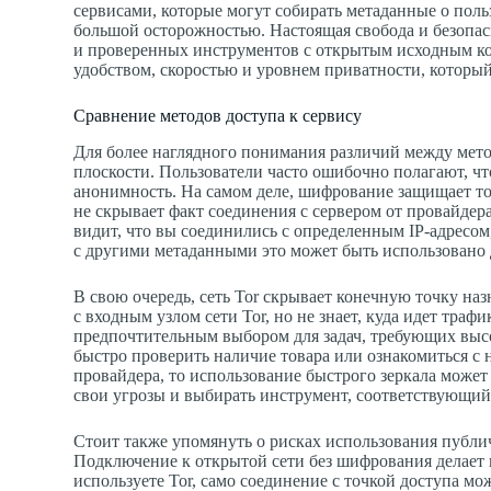
сервисами, которые могут собирать метаданные о поль
большой осторожностью. Настоящая свобода и безопас
и проверенных инструментов с открытым исходным ко
удобством, скоростью и уровнем приватности, который
Сравнение методов доступа к сервису
Для более наглядного понимания различий между мето
плоскости. Пользователи часто ошибочно полагают, ч
анонимность. На самом деле, шифрование защищает то
не скрывает факт соединения с сервером от провайде
видит, что вы соединились с определенным IP-адресо
с другими метаданными это может быть использовано 
В свою очередь, сеть Tor скрывает конечную точку на
с входным узлом сети Tor, но не знает, куда идет траф
предпочтительным выбором для задач, требующих высо
быстро проверить наличие товара или ознакомиться с 
провайдера, то использование быстрого зеркала може
свои угрозы и выбирать инструмент, соответствующи
Стоит также упомянуть о рисках использования публи
Подключение к открытой сети без шифрования делает в
используете Tor, само соединение с точкой доступа м