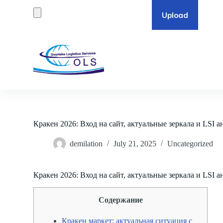
S
k
i
p
t
o
c
o
n
t
e
n
t
Кракен 2026: Вход на сайт, актуальные зеркала и LSI а
demilation
July 21, 2025
Uncategorized
Кракен 2026: Вход на сайт, актуальные зеркала и LSI а
Содержание
Кракен маркет: актуальная ситуация с