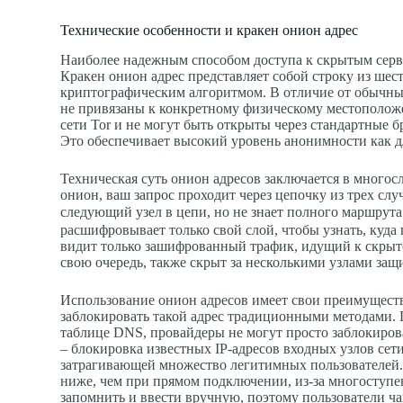
Технические особенности и кракен онион адрес
Наиболее надежным способом доступа к скрытым сервис
Кракен онион адрес представляет собой строку из ше
криптографическим алгоритмом. В отличие от обычных
не привязаны к конкретному физическому местополож
сети Tor и не могут быть открыты через стандартные б
Это обеспечивает высокий уровень анонимности как дл
Техническая суть онион адресов заключается в много
онион, ваш запрос проходит через цепочку из трех сл
следующий узел в цепи, но не знает полного маршрут
расшифровывает только свой слой, чтобы узнать, куда
видит только зашифрованный трафик, идущий к скрытому
свою очередь, также скрыт за несколькими узлами защ
Использование онион адресов имеет свои преимуществ
заблокировать такой адрес традиционными методами. П
таблице DNS, провайдеры не могут просто заблокиров
– блокировка известных IP-адресов входных узлов сети 
затрагивающей множество легитимных пользователей. 
ниже, чем при прямом подключении, из-за многоступе
запомнить и ввести вручную, поэтому пользователи ч