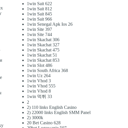
1win Sait 622
ых
1win Sait 812
у
1win Sait 845
1win Sait 966
1win Senegal Apk Ios 26
1win Site 397
1win Site 744
1win Skachat 306
1win Skachat 327
о
1win Skachat 475
1win Skachat 51
ти
1win Skachat 853
1win Slot 486
1win South Africa 368
1win Uz 264
е
1win Vhod 3
1win Vhod 555
1win Vhod 8
ы
1win 먹튀 33
2
2) 110 links English Casino
2) 22000 links English SMM Panel
2) 3000k
20 Bet Casino 628
ку
20bet Logowanie 507