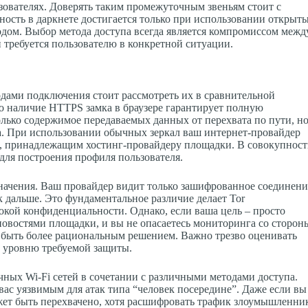
зователях. Доверять таким промежуточным звеньям стоит с
ность в даркнете достигается только при использовании открыт
дом. Выбор метода доступа всегда является компромиссом межд
 требуется пользователю в конкретной ситуации.
дами подключения стоит рассмотреть их в сравнительной
то наличие HTTPS замка в браузере гарантирует полную
лько содержимое передаваемых данных от перехвата по пути, н
ра. При использовании обычных зеркал ваш интернет-провайдер
м, принадлежащим хостинг-провайдеру площадки. В совокупнос
для построения профиля пользователя.
значения. Ваш провайдер видит только зашифрованное соединени
ик дальше. Это фундаментальное различие делает Tor
кой конфиденциальности. Однако, если ваша цель – просто
новостями площадки, и вы не опасаетесь мониторинга со сторон
т быть более рациональным решением. Важно трезво оценивать
й уровню требуемой защиты.
чных Wi-Fi сетей в сочетании с различными методами доступа.
ас уязвимым для атак типа “человек посередине”. Даже если вы
ожет быть перехвачено, хотя расшифровать трафик злоумышленни