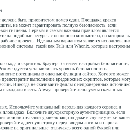
н
е должна быть приоритетом номер один. Площадка кракен,
щиты, не может гарантировать полную безопасность, если
овой гигиены. Первым и самым важным правилом является
ите на подобные ресурсы с основного компьютера, на котором в
 рабочие проекты. Идеальным вариантом является использовани
нной системы, такой как Tails или Whonix, которые настроен
ого кода и скриптов. Браузер Tor имеет настройки безопасности,
Рекомендуется устанавливать уровень безопасности на
 многие потенциально опасные функции сайтов. Хотя это может
же предотвратит выполнение вредоносных скриптов, которые мог
сессии. Никогда не скачивайте файлы с непроверенных источник
 вы выходили в сеть. Always проверяйте хеш-суммы скачанных
ных. Используйте уникальный пароль для каждого сервиса и
ных площадках. Включите двухфакторную аутентификацию, если
вит дополнительный уровень защиты даже в случае утечки ваше
роверяйте адресную строку перед вводом логина и пароля.
хожие на оригинальные, отличаясь всего одной буквой или