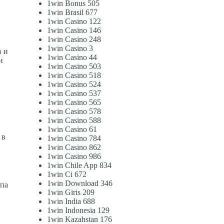
1win Bonus 505
1win Brasil 677
1win Casino 122
1win Casino 146
1win Casino 248
1win Casino 3
в и
1win Casino 44
и
1win Casino 503
.
1win Casino 518
1win Casino 524
1win Casino 537
1win Casino 565
1win Casino 578
1win Casino 588
1win Casino 61
 в
1win Casino 784
1win Casino 862
1win Casino 986
1win Chile App 834
1win Ci 672
1win Download 346
упа
1win Giris 209
1win India 688
1win Indonesia 129
1win Kazahstan 176