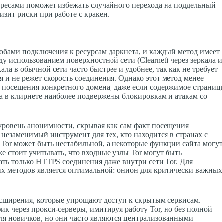
дресами поможет избежать случайного перехода на поддельный
изит риски при работе с кракен.
обами подключения к ресурсам даркнета, и каждый метод имеет
у использованием поверхностной сети (Clearnet) через зеркала 
ала в обычной сети часто быстрее и удобнее, так как не требует
 и не режет скорость соединения. Однако этот метод менее
кт посещения конкретного домена, даже если содержимое страни
а в клирнете наиболее подвержены блокировкам и атакам со
уровень анонимности, скрывая как сам факт посещения
о незаменимый инструмент для тех, кто находится в странах с
 Tor может быть нестабильной, а некоторые функции сайта могу
же стоит учитывать, что входные узлы Tor могут быть
ть только HTTPS соединения даже внутри сети Tor. Для
х методов является оптимальной: онион для критически важны
сширения, которые упрощают доступ к скрытым сервисам.
к через прокси-серверы, имитируя работу Tor, но без полной
ля новичков, но они часто являются централизованными