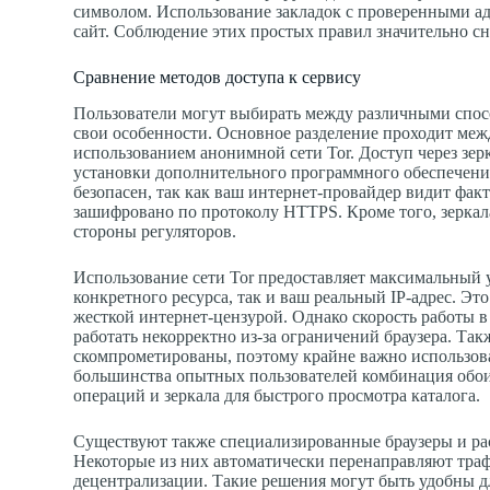
символом. Использование закладок с проверенными а
сайт. Соблюдение этих простых правил значительно сн
Сравнение методов доступа к сервису
Пользователи могут выбирать между различными спос
свои особенности. Основное разделение проходит межд
использованием анонимной сети Tor. Доступ через зерк
установки дополнительного программного обеспечения
безопасен, так как ваш интернет-провайдер видит фа
зашифровано по протоколу HTTPS. Кроме того, зеркал
стороны регуляторов.
Использование сети Tor предоставляет максимальный 
конкретного ресурса, так и ваш реальный IP-адрес. Эт
жесткой интернет-цензурой. Однако скорость работы в
работать некорректно из-за ограничений браузера. Так
скомпрометированы, поэтому крайне важно использова
большинства опытных пользователей комбинация обои
операций и зеркала для быстрого просмотра каталога.
Существуют также специализированные браузеры и ра
Некоторые из них автоматически перенаправляют трафи
децентрализации. Такие решения могут быть удобны д