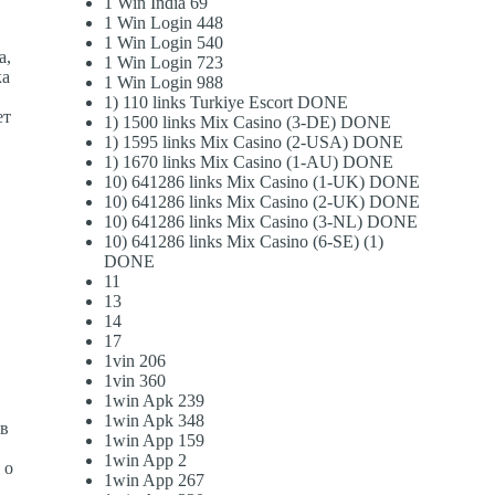
1 Win India 69
1 Win Login 448
1 Win Login 540
а,
1 Win Login 723
ка
1 Win Login 988
1) 110 links Turkiye Escort DONE
ет
1) 1500 links Mix Casino (3-DE) DONE
1) 1595 links Mix Casino (2-USA) DONE
1) 1670 links Mix Casino (1-AU) DONE
10) 641286 links Mix Casino (1-UK) DONE
10) 641286 links Mix Casino (2-UK) DONE
10) 641286 links Mix Casino (3-NL) DONE
10) 641286 links Mix Casino (6-SE) (1)
DONE
11
13
14
17
1vin 206
1vin 360
1win Apk 239
1win Apk 348
тв
1win App 159
1win App 2
 о
1win App 267