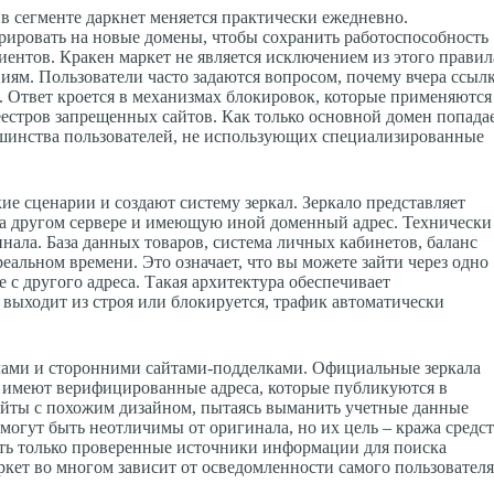
 сегменте даркнет меняется практически ежедневно.
ировать на новые домены, чтобы сохранить работоспособность
ентов. Кракен маркет не является исключением из этого правил
ям. Пользователи часто задаются вопросом, почему вчера ссыл
я. Ответ кроется в механизмах блокировок, которые применяются
еестров запрещенных сайтов. Как только основной домен попада
льшинства пользователей, не использующих специализированные
е сценарии и создают систему зеркал. Зеркало представляет
а другом сервере и имеющую иной доменный адрес. Технически
нала. База данных товаров, система личных кабинетов, баланс
еальном времени. Это означает, что вы можете зайти через одно
же с другого адреса. Такая архитектура обеспечивает
и выходит из строя или блокируется, трафик автоматически
ами и сторонними сайтами-подделками. Официальные зеркала
 имеют верифицированные адреса, которые публикуются в
йты с похожим дизайном, пытаясь выманить учетные данные
 могут быть неотличимы от оригинала, но их цель – кража средс
ать только проверенные источники информации для поиска
кет во многом зависит от осведомленности самого пользователя