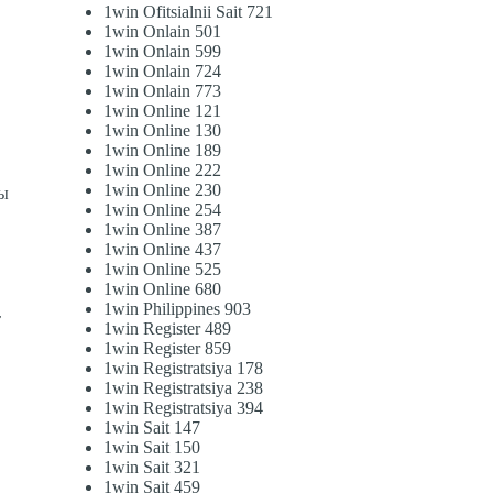
1win Ofitsialnii Sait 721
1win Onlain 501
1win Onlain 599
1win Onlain 724
1win Onlain 773
1win Online 121
1win Online 130
и
1win Online 189
1win Online 222
1win Online 230
цы
1win Online 254
1win Online 387
1win Online 437
1win Online 525
1win Online 680
1win Philippines 903
т
1win Register 489
1win Register 859
1win Registratsiya 178
х
1win Registratsiya 238
1win Registratsiya 394
1win Sait 147
1win Sait 150
1win Sait 321
1win Sait 459