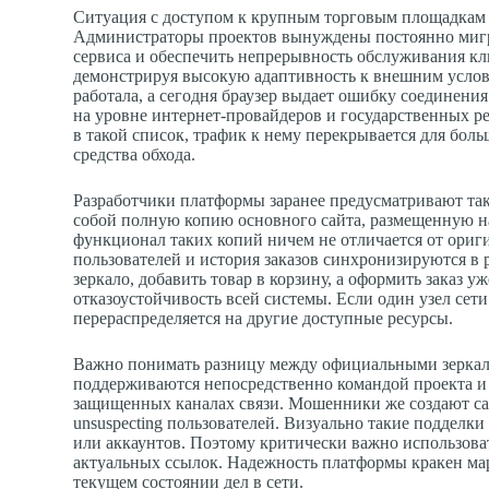
Ситуация с доступом к крупным торговым площадкам в
Администраторы проектов вынуждены постоянно мигр
сервиса и обеспечить непрерывность обслуживания кли
демонстрируя высокую адаптивность к внешним услови
работала, а сегодня браузер выдает ошибку соединени
на уровне интернет-провайдеров и государственных р
в такой список, трафик к нему перекрывается для бо
средства обхода.
Разработчики платформы заранее предусматривают таки
собой полную копию основного сайта, размещенную н
функционал таких копий ничем не отличается от ориги
пользователей и история заказов синхронизируются в р
зеркало, добавить товар в корзину, а оформить заказ у
отказоустойчивость всей системы. Если один узел сет
перераспределяется на другие доступные ресурсы.
Важно понимать разницу между официальными зеркал
поддерживаются непосредственно командой проекта и
защищенных каналах связи. Мошенники же создают са
unsuspecting пользователей. Визуально такие подделки
или аккаунтов. Поэтому критически важно использов
актуальных ссылок. Надежность платформы кракен мар
текущем состоянии дел в сети.