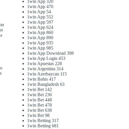
1win App 320
1win App 470
1win App 54
1win App 552
1win App 597
ои
1win App 624
ки
1win App 860
ны
1win App 890
1win App 935
1win App 985
1win App Download 398
1win App Login 453
1win Apuestas 228
то
1win Argentina 314
а
1win Azerbaycan 115
1win Bahis 417
1win Bangladesh 63
1win Bet 142
1win Bet 236
1win Bet 448
1win Bet 478
1win Bet 638
1win Bet 98
1win Betting 317
1win Betting 681