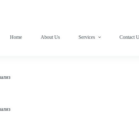
Home
About Us
Services
Contact 
нализ
нализ