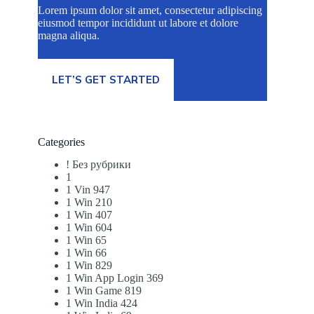
Lorem ipsum dolor sit amet, consectetur adipiscing
eiusmod tempor incididunt ut labore et dolore
magna aliqua.
LET’S GET STARTED
Categories
! Без рубрики
1
1 Vin 947
1 Win 210
1 Win 407
1 Win 604
1 Win 65
1 Win 66
1 Win 829
1 Win App Login 369
1 Win Game 819
1 Win India 424