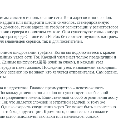
ам является использование сети Tor и адресов в зоне .onion.
стнадцати или пятидесяти шести символов, сгенерированную
 доменов, такие адреса не требуют регистрации у регистраторо
ению сервера в понятном смысле. Они существуют только внутр
раузеры вроде Chrome или Firefox без соответствующих настроек
я владельцев сервиса, так и для посетителей.
слойном шифровании трафика. Когда вы подключаетесь к кракен
учайных узлов сети Tor. Каждый узел знает только предыдущий и
а. Данные шифруются层层 (слой за слоем), и каждый узел
 передать пакет дальше. Последний узел, называемый выходным,
 сервису, но не знает, кто является отправителем. Сам сервис,
иты.
а и недостатки. Главное преимущество – невозможность
оскольку доменная зона .onion не существует в глобальной
ать разрешение имени. Единственный способ ограничения дост
Tor, что является сложной и затратной задачей, к тому же
Однако скорость соединения через Tor может быть значительно
нчатой маршрутизации. Кроме того, онион ссылки сложнее
аще всего используют закладки или менеджеры ссылок.