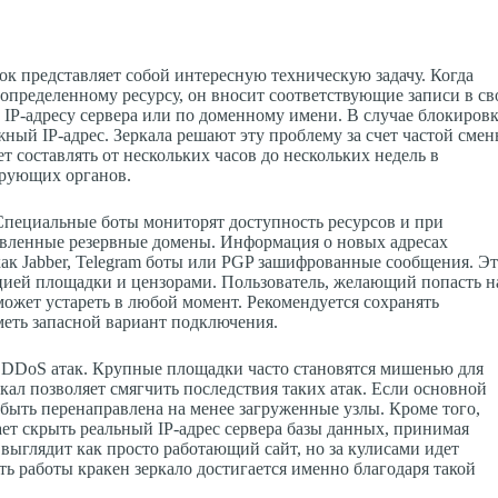
ок представляет собой интересную техническую задачу. Когда
определенному ресурсу, он вносит соответствующие записи в св
IP-адресу сервера или по доменному имени. В случае блокиров
ужный IP-адрес. Зеркала решают эту проблему за счет частой сме
составлять от нескольких часов до нескольких недель в
ирующих органов.
Специальные боты мониторят доступность ресурсов и при
вленные резервные домены. Информация о новых адресах
 как Jabber, Telegram боты или PGP зашифрованные сообщения. Э
цией площадки и цензорами. Пользователь, желающий попасть н
 может устареть в любой момент. Рекомендуется сохранять
меть запасной вариант подключения.
т DDoS атак. Крупные площадки часто становятся мишенью для
кал позволяет смягчить последствия таких атак. Если основной
быть перенаправлена на менее загруженные узлы. Кроме того,
ает скрыть реальный IP-адрес сервера базы данных, принимая
 выглядит как просто работающий сайт, но за кулисами идет
ть работы кракен зеркало достигается именно благодаря такой