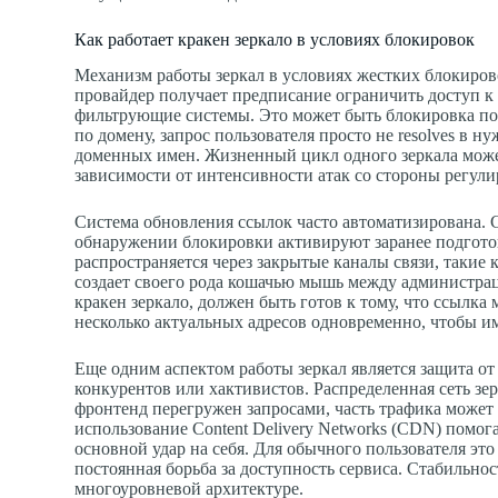
Как работает кракен зеркало в условиях блокировок
Механизм работы зеркал в условиях жестких блокиров
провайдер получает предписание ограничить доступ к 
фильтрующие системы. Это может быть блокировка по 
по домену, запрос пользователя просто не resolves в н
доменных имен. Жизненный цикл одного зеркала может 
зависимости от интенсивности атак со стороны регул
Система обновления ссылок часто автоматизирована. 
обнаружении блокировки активируют заранее подгото
распространяется через закрытые каналы связи, такие
создает своего рода кошачью мышь между администра
кракен зеркало, должен быть готов к тому, что ссылка
несколько актуальных адресов одновременно, чтобы и
Еще одним аспектом работы зеркал является защита о
конкурентов или хактивистов. Распределенная сеть зер
фронтенд перегружен запросами, часть трафика может 
использование Content Delivery Networks (CDN) помог
основной удар на себя. Для обычного пользователя это
постоянная борьба за доступность сервиса. Стабильнос
многоуровневой архитектуре.