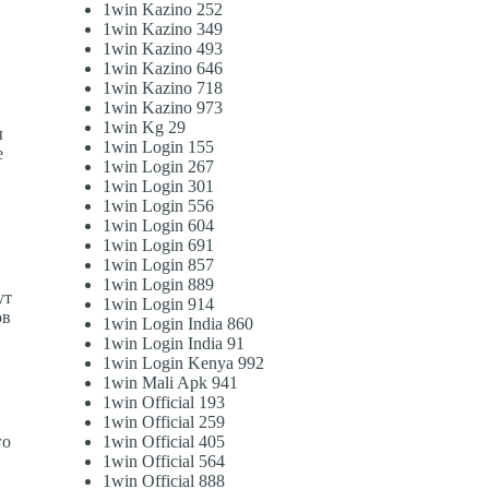
1win Kazino 252
1win Kazino 349
1win Kazino 493
1win Kazino 646
1win Kazino 718
1win Kazino 973
1win Kg 29
ы
1win Login 155
е
1win Login 267
ы
1win Login 301
1win Login 556
1win Login 604
1win Login 691
1win Login 857
1win Login 889
ут
1win Login 914
ов
1win Login India 860
1win Login India 91
1win Login Kenya 992
1win Mali Apk 941
1win Official 193
1win Official 259
го
1win Official 405
1win Official 564
1win Official 888