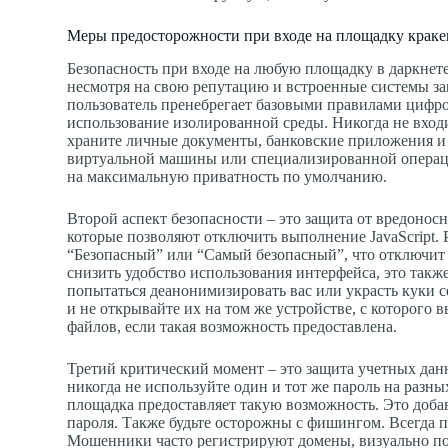
Меры предосторожности при входе на площадку краке
Безопасность при входе на любую площадку в даркнет
несмотря на свою репутацию и встроенные системы за
пользователь пренебрегает базовыми правилами цифр
использование изолированной среды. Никогда не вход
храните личные документы, банковские приложения и
виртуальной машины или специализированной операцио
на максимальную приватность по умолчанию.
Второй аспект безопасности – это защита от вредоносн
которые позволяют отключить выполнение JavaScript. 
“Безопасный” или “Самый безопасный”, что отключит
снизить удобство использования интерфейса, это так
попытаться деанонимизировать вас или украсть куки 
и не открывайте их на том же устройстве, с которого
файлов, если такая возможность предоставлена.
Третий критический момент – это защита учетных дан
никогда не используйте один и тот же пароль на раз
площадка предоставляет такую возможность. Это доба
пароля. Также будьте осторожны с фишингом. Всегда п
Мошенники часто регистрируют домены, визуально по