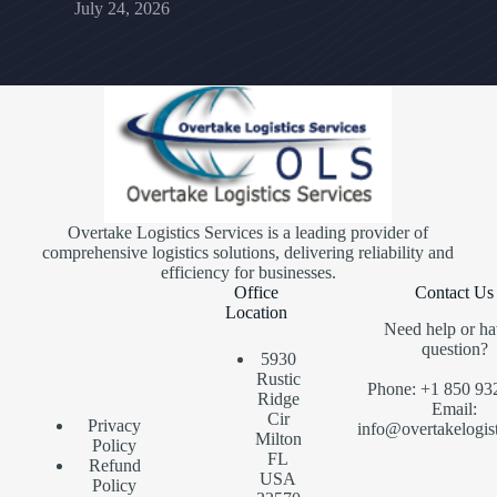
July 24, 2026
Overtake Logistics Services is a leading provider of
comprehensive logistics solutions, delivering reliability and
efficiency for businesses.
Office
Contact Us
Location
Need help or ha
question?
5930
Rustic
Phone: +1 850 93
Ridge
Email:
Cir
Privacy
info@overtakelogis
Milton
Policy
FL
Refund
USA
Policy