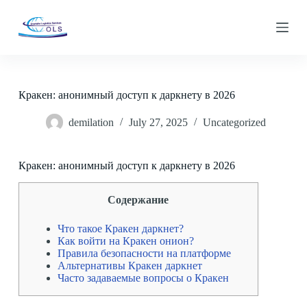
S
k
i
p
t
o
c
Кракен: анонимный доступ к даркнету в 2026
o
n
demilation
July 27, 2025
Uncategorized
t
e
n
t
Кракен: анонимный доступ к даркнету в 2026
Содержание
Что такое Кракен даркнет?
Как войти на Кракен онион?
Правила безопасности на платформе
Альтернативы Кракен даркнет
Часто задаваемые вопросы о Кракен