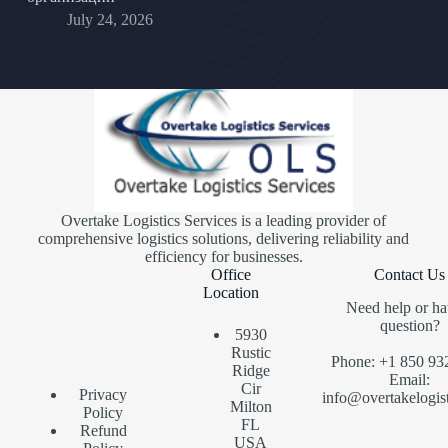
July 24, 2026
Overtake Logistics Services is a leading provider of
comprehensive logistics solutions, delivering reliability and
efficiency for businesses.
Office
Contact Us
Location
Need help or ha
question?
5930
Rustic
Phone: +1 850 93
Ridge
Email:
Cir
Privacy
info@overtakelogis
Milton
Policy
FL
Refund
USA