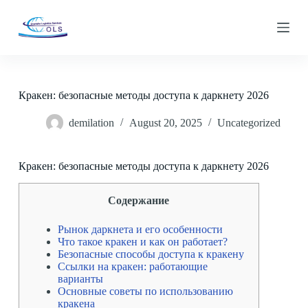
S
k
i
p
t
o
c
Кракен: безопасные методы доступа к даркнету 2026
o
n
demilation
August 20, 2025
Uncategorized
t
e
n
t
Кракен: безопасные методы доступа к даркнету 2026
Содержание
Рынок даркнета и его особенности
Что такое кракен и как он работает?
Безопасные способы доступа к кракену
Ссылки на кракен: работающие
варианты
Основные советы по использованию
кракена