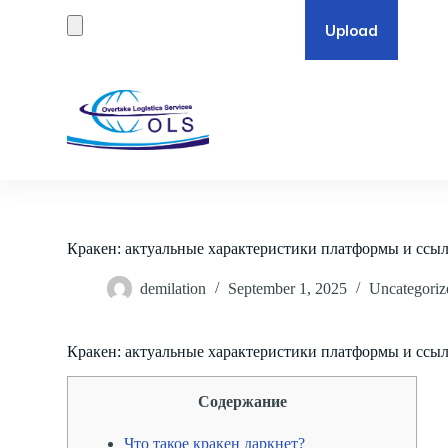
S
k
i
p
t
o
c
o
n
t
e
n
t
Кракен: актуальные характеристики платформы и ссы
demilation
September 1, 2025
Uncategoriz
Кракен: актуальные характеристики платформы и ссы
Содержание
Что такое кракен даркнет?