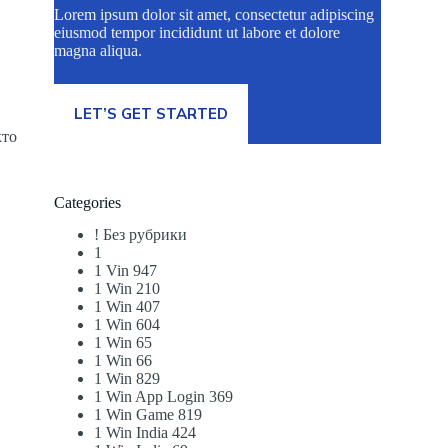
Lorem ipsum dolor sit amet, consectetur adipiscing
eiusmod tempor incididunt ut labore et dolore
magna aliqua.
LET’S GET STARTED
кто
Categories
! Без рубрики
1
1 Vin 947
1 Win 210
1 Win 407
1 Win 604
1 Win 65
1 Win 66
1 Win 829
1 Win App Login 369
1 Win Game 819
1 Win India 424