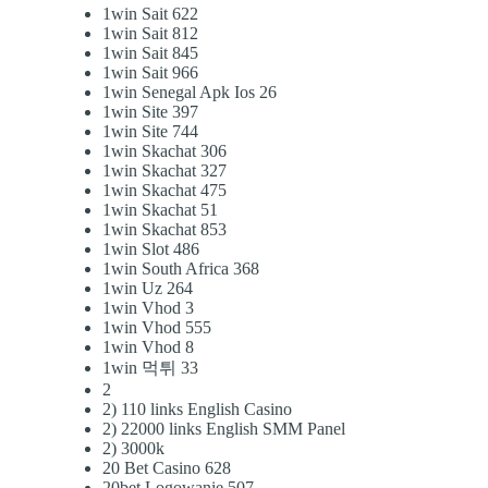
1win Sait 622
1win Sait 812
1win Sait 845
1win Sait 966
1win Senegal Apk Ios 26
1win Site 397
1win Site 744
1win Skachat 306
1win Skachat 327
1win Skachat 475
1win Skachat 51
1win Skachat 853
1win Slot 486
1win South Africa 368
1win Uz 264
1win Vhod 3
1win Vhod 555
1win Vhod 8
1win 먹튀 33
2
2) 110 links English Casino
2) 22000 links English SMM Panel
2) 3000k
20 Bet Casino 628
20bet Logowanie 507