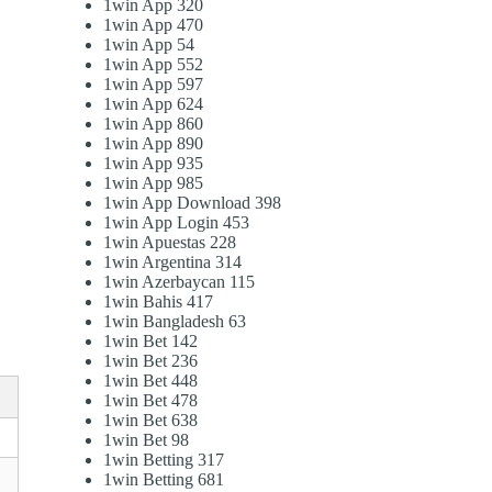
1win App 320
1win App 470
1win App 54
1win App 552
1win App 597
1win App 624
1win App 860
1win App 890
1win App 935
1win App 985
1win App Download 398
1win App Login 453
1win Apuestas 228
1win Argentina 314
1win Azerbaycan 115
1win Bahis 417
1win Bangladesh 63
1win Bet 142
1win Bet 236
1win Bet 448
1win Bet 478
1win Bet 638
1win Bet 98
1win Betting 317
1win Betting 681