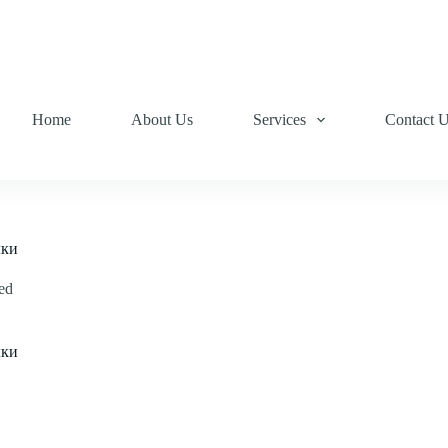
Home
About Us
Services
Contact 
лки
ed
лки