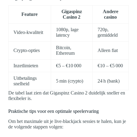
Gigaspinz
Andere
Feature
Casino 2
casino
1080p, lage
720p,
Video‑kwaliteit
latency
gemiddeld
Bitcoin,
Crypto‑opties
Alleen fiat
Ethereum
Inzetlimieten
€5 – €10 000
€10 – €5 000
Uitbetalings
5 min (crypto)
24 h (bank)
snelheid
De tabel laat zien dat Gigaspinz Casino 2 duidelijk sneller en
flexibeler is.
Praktische tips voor een optimale speelervaring
Om het maximale uit je live‑blackjack sessies te halen, kun je
de volgende stappen volgen: