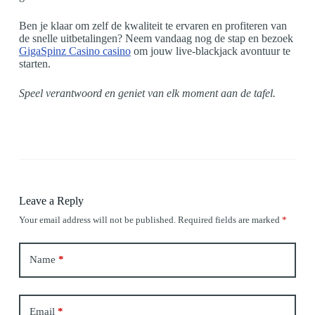
Ben je klaar om zelf de kwaliteit te ervaren en profiteren van
de snelle uitbetalingen? Neem vandaag nog de stap en bezoek
GigaSpinz Casino casino
om jouw live‑blackjack avontuur te
starten.
Speel verantwoord en geniet van elk moment aan de tafel.
Leave a Reply
Your email address will not be published.
Required fields are marked
*
Name
*
Email
*