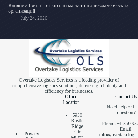
Влияние 1вин на стратегии маркетинга некоммерческих
организаций
July 24, 2026
Overtake Logistics Services is a leading provider of
comprehensive logistics solutions, delivering reliability and
efficiency for businesses.
Office
Contact Us
Location
Need help or ha
question?
5930
Rustic
Phone: +1 850 93
Ridge
Email:
Cir
Privacy
info@overtakelogis
Milton