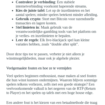
Controleer je verbinding
: Een stabiele
internetverbinding voorkomt haperende streams.
Kies de juiste tafel
: Let op de inzetlimieten en het
aantal spelers; minder spelers betekent minder afleiding.
Gebruik crypto
: Stort met Bitcoin voor razendsnelle
transacties en lagere kosten.
Stel limieten in
: Maak gebruik van de
verantwoordelijke‑gambling tools van het platform om
je verlies‑ en inzetlimieten te bepalen.
Leer de regels
: Elk live‑blackjack spel kan kleine
variaties hebben, zoals “double after split”.
Door deze tips toe te passen, verbeter je niet alleen je
winstmogelijkheden, maar ook je algehele plezier.
Veelgemaakte fouten en hoe ze te vermijden
Veel spelers beginnen enthousiast, maar maken al snel fouten
die hun winst kunnen ondermijnen. Waarom blijven sommige
spelers telkens verliezen, zelfs met een goede strategie? Een
veelvoorkomende valkuil is het negeren van de RTP (Return
to Player) en het spelen op tafels met een hoge house edge.
Een andere fout is het kiezen van een betaalmethode die traag