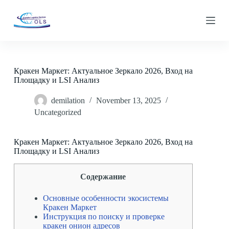
S
k
i
p
t
o
c
Кракен Маркет: Актуальное Зеркало 2026, Вход на
o
Площадку и LSI Анализ
n
t
demilation
November 13, 2025
e
n
Uncategorized
t
Кракен Маркет: Актуальное Зеркало 2026, Вход на
Площадку и LSI Анализ
Содержание
Основные особенности экосистемы
Кракен Маркет
Инструкция по поиску и проверке
кракен онион адресов