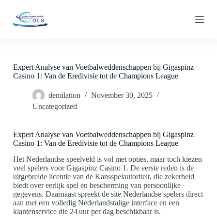
S
k
i
p
t
o
c
Expert Analyse van Voetbalweddenschappen bij Gigaspinz
o
Casino 1: Van de Eredivisie tot de Champions League
n
t
demilation
November 30, 2025
e
n
Uncategorized
t
Expert Analyse van Voetbalweddenschappen bij Gigaspinz
Casino 1: Van de Eredivisie tot de Champions League
Het Nederlandse speelveld is vol met opties, maar toch kiezen
veel spelers voor Gigaspinz Casino 1. De eerste reden is de
uitgebreide licentie van de Kansspelautoriteit, die zekerheid
biedt over eerlijk spel en bescherming van persoonlijke
gegevens. Daarnaast spreekt de site Nederlandse spelers direct
aan met een volledig Nederlandstalige interface en een
klantenservice die 24 uur per dag beschikbaar is.