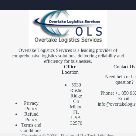
Overtake Logistics Services is a leading provider of
comprehensive logistics solutions, delivering reliability and
efficiency for businesses.
Office
Contact Us
Location
Need help or ha
question?
5930
Rustic
Phone: +1 850 93
Ridge
Email:
Cir
Privacy
info@overtakelogis
Milton
Policy
FL
Refund
USA
Policy
32570
Terms and
Conditions
Copyright © 2026 - Designed By Tech Wielders