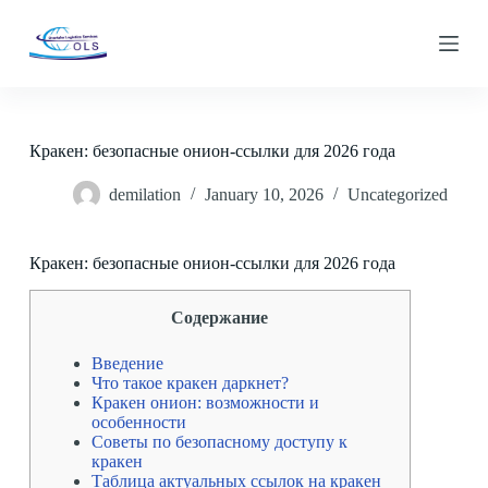
S
k
i
p
t
o
c
Кракен: безопасные онион-ссылки для 2026 года
o
n
demilation
January 10, 2026
Uncategorized
t
e
n
t
Кракен: безопасные онион-ссылки для 2026 года
Содержание
Введение
Что такое кракен даркнет?
Кракен онион: возможности и
особенности
Советы по безопасному доступу к
кракен
Таблица актуальных ссылок на кракен