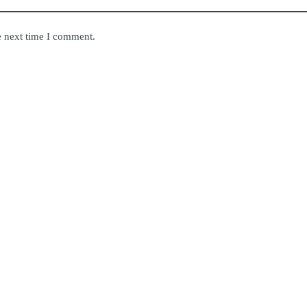
e next time I comment.