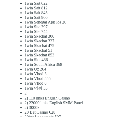
1win Sait 622
1win Sait 812
1win Sait 845
1win Sait 966
1win Senegal Apk Ios 26
1win Site 397
1win Site 744
1win Skachat 306
1win Skachat 327
1win Skachat 475
1win Skachat 51
1win Skachat 853
1win Slot 486
1win South Africa 368
1win Uz 264
1win Vhod 3
1win Vhod 555
1win Vhod 8
1win 먹튀 33
2
2) 110 links English Casino
2) 22000 links English SMM Panel
2) 3000k
20 Bet Casino 628
20bet Logowanie 507