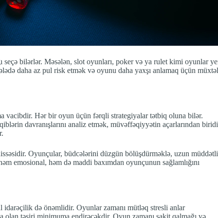
 seçə bilərlər. Məsələn, slot oyunları, poker və ya rulet kimi oyunlar ye
ərhələdə daha az pul risk etmək və oyunu daha yaxşı anlamaq üçün müxtəl
acibdir. Hər bir oyun üçün fərqli strategiyalar tətbiq oluna bilər.
lərin davranışlarını analiz etmək, müvəffəqiyyətin açarlarından biridi
r.
r hissəsidir. Oyunçular, büdcələrini düzgün bölüşdürməklə, uzun müddətl
ı, həm emosional, həm də maddi baxımdan oyunçunun sağlamlığını
 idarəçilik də önəmlidir. Oyunlar zamanı mütləq stresli anlar
a olan təsiri minimuma endirəcəkdir. Oyun zamanı sakit qalmağı və