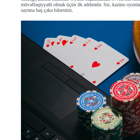
müvəffəqiyyətli olmak üçün ilk addımdır. Siz, kazino oyunl
saytına baş çəkə bilərsiniz.